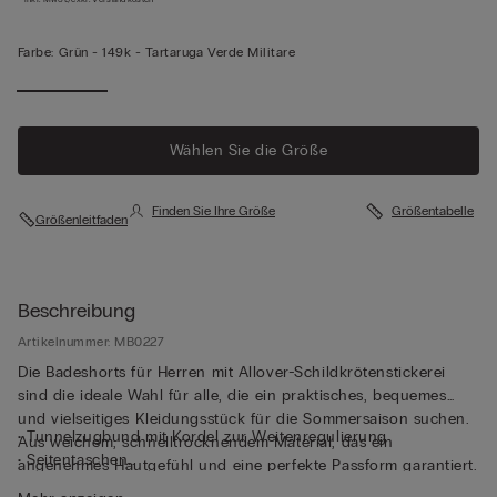
Farbe:
Grün -
149k - Tartaruga Verde Militare
Wählen Sie die Größe
Finden Sie Ihre Größe
Größentabelle
Größenleitfaden
Beschreibung
Artikelnummer: MB0227
Die Badeshorts für Herren mit Allover-Schildkrötenstickerei
sind die ideale Wahl für alle, die ein praktisches, bequemes
und vielseitiges Kleidungsstück für die Sommersaison suchen.
• Tunnelzugbund mit Kordel zur Weitenregulierung
Aus weichem, schnelltrocknendem Material, das ein
• Seitentaschen
angenehmes Hautgefühl und eine perfekte Passform garantiert.
• Gesäßtasche mit Magnetverschluss
Verfügt über einen bequemen Innenslip aus weicher