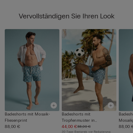
Vervollständigen Sie Ihren Look
Badeshorts mit Mosaik-
Badeshorts mit
Badesh
Fliesenprint
Tropfenmuster in
Mosaik
88,00 €
Blau/Weiß
44,00 €
88,00 
88,00 €
30-Tage-Bestpreis vor Reduzierung: