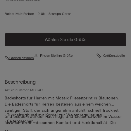
Farbe:
Multifarben -
210k - Stampa Cerchi
Wählen Sie die Größe
Finden Sie Ihre Größe
Größentabelle
Größenleitfaden
Beschreibung
Artikelnummer: MB0247
Badeshorts für Herren mit Mosaik-Fliesenprint in Blautönen.
Die Badeshorts für Herren bestehen aus einem weichen,
samtigen Stoff, der sich angenehm anfühlt, schnell trocknet
• Tunnelzugbund mit Kordel zur Weitenregulierung
und bequem auf der Haut liegt, und bieten sowohl im Wasser
• Seitentaschen
als auch beim Entspannen Komfort und Funktionalität. Die
• Gesäßtasche mit Magnetverschluss
Passform ist auf Bewegungsfreiheit ausgelegt, während die