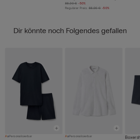
88,00 €
-50%
Regulärer Preis:
88,00 €
-50%
Dir könnte noch Folgendes gefallen
Personalisierbar
Personalisierbar
Boxersh