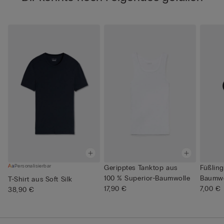
Personalisierbar
Geripptes Tanktop aus
Füßling
100 % Superior-Baumwolle
Baumwo
T-Shirt aus Soft Silk
17,90 €
7,00 €
38,90 €