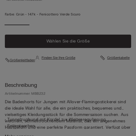
Farbe:
Grün -
147k - Fenicottero Verde Scuro
Wählen Sie die Größe
Finden Sie Ihre Größe
Größentabelle
Größenleitfaden
Beschreibung
Artikelnummer: MBB232
Die Badeshorts für Jungen mit Allover-Flamingostickerei sind
die ideale Wahl für alle, die ein praktisches, bequemes und
vielseitiges Kleidungsstück für die Sommersaison suchen. Aus
• Tunnelzugbund mit Kordel zur Weitenregulierung
weichem, schnelltrocknendem Material, das ein angenehmes
• Seitentaschen
Hautgefühl und eine perfekte Passform garantiert. Verfügt über
• Gesäßtasche mit Knopf
einen bequemen Innenslip aus weicher Mikrofaser, der farblich