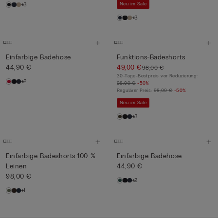
+3
Neu im Sale
+3
Einfarbige Badehose
Funktions-Badeshorts
44,90 €
49,00 €
98,00 €
30-Tage-Bestpreis vor Reduzierung:
+2
98,00 €
-50%
Regulärer Preis:
98,00 €
-50%
Neu im Sale
+3
Einfarbige Badeshorts 100 %
Einfarbige Badehose
Leinen
44,90 €
98,00 €
+2
+1