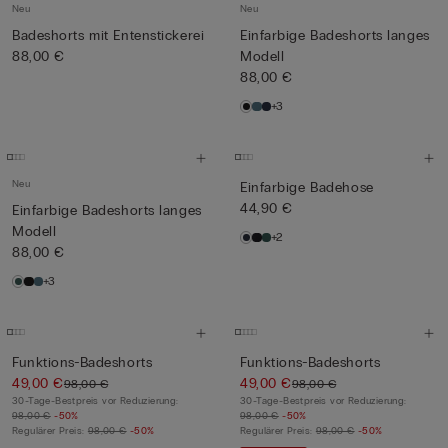
Neu
Neu
Badeshorts mit Entenstickerei
Einfarbige Badeshorts langes
88,00 €
Modell
88,00 €
+3
Neu
Einfarbige Badehose
44,90 €
Einfarbige Badeshorts langes
Modell
+2
88,00 €
+3
Funktions-Badeshorts
Funktions-Badeshorts
49,00 €
49,00 €
98,00 €
98,00 €
30-Tage-Bestpreis vor Reduzierung:
30-Tage-Bestpreis vor Reduzierung:
98,00 €
-50%
98,00 €
-50%
Regulärer Preis:
98,00 €
-50%
Regulärer Preis:
98,00 €
-50%