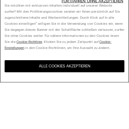
FORTFAHREN OHNE AKZEPTIEREN
Sie möchten mit exklusiven Inhalten individuell auf unserer Website
surfen? Mit den Profilierungscookies senden wir Ihnen persönlich auf Sie
zugeschnittene Inhalte und Werbemitteilungen. Durch Klick auf In alle
Cookies einwilligen‟ willigen Sie in die Verwendung von Cookies ein, wenn
Sie dagegen dieses Banner mit der Schaltfläche schließen verlassen, surfen
Sie ohne Cookies weiter. Für nähere Informationen zu den Cookies lesen
Sie die
Cookie-Richtlinie
. Klicken Sie zu jedem Zeitpunkt auf
Cookie-
Einstellungen
in den Cookie-Richtlinien, um Ihre Auswahl zu ändern.
ALLE COOKIES AKZEPTIEREN
Besuchen Sie den E-Shop
United States
Ihres Landes
Ordnen nach
Top Sellers
Höchster Preis
My Intimissimi
Niedrigster Preis
Neuheiten