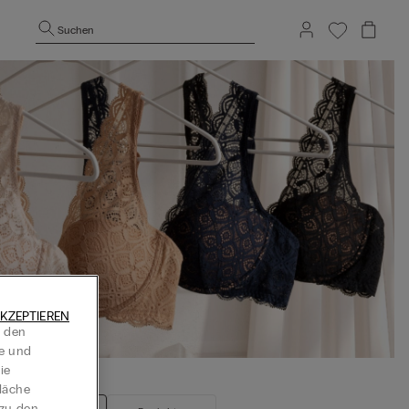
Suchen
KZEPTIEREN
t den
te und
ie
läche
 zu den