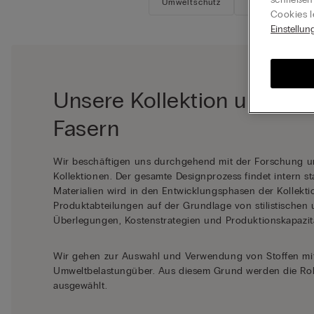
Umweltschutz
Menschen
Cookies l
Einstellun
Unsere Kollektion und nac
Fasern
Wir beschäftigen uns durchgehend mit der Forschung u
Kollektionen. Der gesamte Designprozess findet intern st
Materialien wird in den Entwicklungsphasen der Kollekti
Produktabteilungen auf der Grundlage von stilistischen 
Überlegungen, Kostenstrategien und Produktionskapazitä
Wir gehen zur Auswahl und Verwendung von Stoffen mit
Umweltbelastungüber. Aus diesem Grund werden die Rohs
ausgewählt.