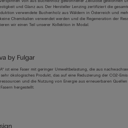
Verspinnen von aus Buchenholz gewonnener Zellulose gewonnen un
Festigkeit und Glanz aus. Der Hersteller Lenzing zertifiziert die gesa
oduktion verwendete Buchenholz aus Wäldern in Österreich und me
keine Chemikalien verwendet werden und die Regeneration der Ressou
eren wir einen Teil unserer Kollektion in Modal.
a by Fulgar
® ist eine Faser mit geringer Umweltbelastung, die aus nachwachse
 sehr ökologisches Produkt, das auf eine Reduzierung der CO2-Emis
ressourcen und die Nutzung von Energie aus erneuerbaren Quellen ab
Fasern hergestellt.
sign