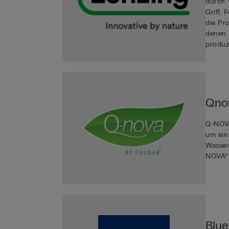
durch 
Griff, 
die Pr
denen 
produzi
Qnov
Q-NOVA
um ein
Wasser
NOVA® 
Blue