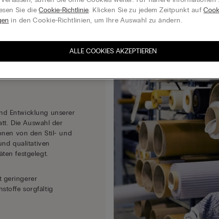
Produktionskette
Unsere Ziele
Verpackung
Nachha
esen Sie die
Cookie-Richtlinie
. Klicken Sie zu jedem Zeitpunkt auf
Cook
gen
in den Cookie-Richtlinien, um Ihre Auswahl zu ändern.
ALLE COOKIES AKZEPTIEREN
hhaltige
nd Entwicklung unserer
att. Die Auswahl der
onen von den Stil- und
und qualitativen
ten festgelegt.
 geringerer
toffe sorgfältig