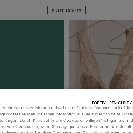
FORTFAHREN OHNE A
en mit exklusiven Inhalten individuell auf unserer Website surfen? Mi
ungscookies senden wir Ihnen persönlich auf Sie zugeschnittene Inhal
eilungen. Durch Klick auf In alle Cookies einwilligen‟ willigen Sie in d
g von Cookies ein, wenn Sie dagegen dieses Banner mit der Schaltf
 verlassen, surfen Sie ohne Cookies weiter. Für nähere Informationen