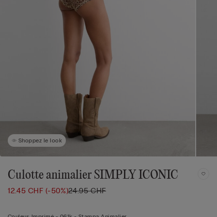
Shoppez le look
Culotte animalier SIMPLY ICONIC
12.45 CHF
(-50%)
24.95 CHF
Couleur:
Imprimé -
061k - Stampa Animalier