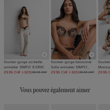
Soutien-gorge corbeille
Soutien-gorge balconnet
Soutie
animalier SIMPLY ICONIC
Sofia animalier SIMPLY
Monica
29.95 CHF
(-50%)
ICO...
29.95 CHF
(-50%)
ICON...
29.95
59.95 CHF
59.95 CHF
Vous pouvez également aimer