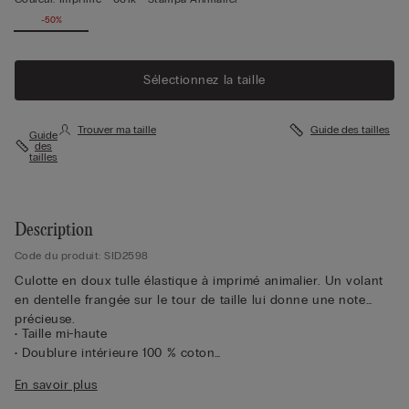
-50%
Sélectionnez la taille
Trouver ma taille
Guide des tailles
Guide
des
tailles
Description
Code du produit: SID2598
Culotte en doux tulle élastique à imprimé animalier. Un volant
en dentelle frangée sur le tour de taille lui donne une note
précieuse.
• Taille mi-haute
• Doublure intérieure 100 % coton
• Coupe ajustée
En savoir plus
• La mannequin mesure 1,75 m et porte une taille S