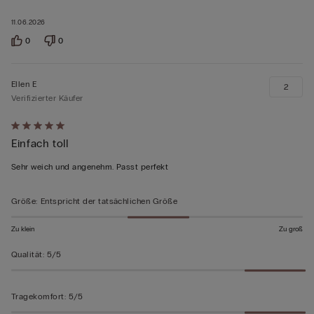
11.06.2026
0
0
Ellen E
2
Verifizierter Käufer
Mit
Einfach toll
5
von
Sehr weich und angenehm. Passt perfekt
5
bewertet
Größe
:
Entspricht der tatsächlichen Größe
Zu klein
Zu groß
Qualität
:
5/5
Tragekomfort
:
5/5