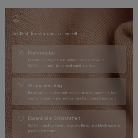
moderne Schnitt für viel Sicherheit, was ein Verrutschen
unmöglich macht. Die feine Baumwolle in Kombination mit
einem Anteil an Elasthan schmiegt sich perfekt an Ihre Kurven
und verleiht Ihnen einen selbstbewussten Auftritt. Entdecken
Sie bei Intimissimi einen Baumwollslip ohne Nähte, mit dem Sie
Schlicht, komfortabel, essenziell.
sich rundum wohlfühlen können.
Komfortabel
Essenzielle Styles aus natürlicher Baumwolle.
Schlicht, komfortabel und sanft zur Haut.
Strapazierfähig
Baumwolle ist eine zeitlose Naturfaser, sanft zur Haut
und langlebig – perfekt für den täglichen Gebrauch.
Essenzielle Schlichtheit
Schlicht und raffiniert: Baumwolle ist ein Must-have in
jeder Garderobe.