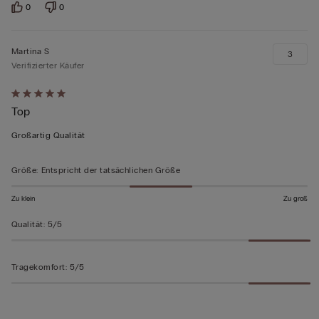
0
0
Martina S
3
Verifizierter Käufer
Mit
Top
5
von
Großartig Qualität
5
bewertet
Größe
:
Entspricht der tatsächlichen Größe
Zu klein
Zu groß
Qualität
:
5/5
Tragekomfort
:
5/5