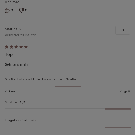
11.06.2026
0
0
Martina S
3
Verifizierter Käufer
Mit
Top
5
von
Sehr angenehm
5
bewertet
Größe
:
Entspricht der tatsächlichen Größe
Zu klein
Zu groß
Qualität
:
5/5
Tragekomfort
:
5/5