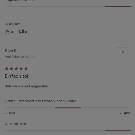
25.04.2026
0
0
Ellen E
2
Verifizierter Käufer
Mit
Einfach toll
5
von
Sehr weich und angenehm.
5
bewertet
Größe
:
Entspricht der tatsächlichen Größe
Zu klein
Zu groß
Qualität
:
5/5