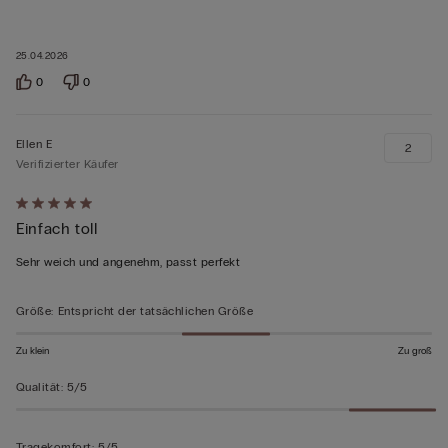
25.04.2026
0
0
Ellen E
2
Verifizierter Käufer
Mit
Einfach toll
5
von
Sehr weich und angenehm, passt perfekt
5
bewertet
Größe
:
Entspricht der tatsächlichen Größe
Zu klein
Zu groß
Qualität
:
5/5
Tragekomfort
:
5/5