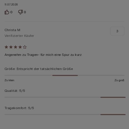
11.07.2026
0
0
Christa M
3
Verifizierter Käufer
Mit
4
Angenehm zu Tragen- für mich eine Spur zu kurz
von
5
Größe
:
Entspricht der tatsächlichen Größe
bewertet
Zu klein
Zu groß
Qualität
:
5/5
Tragekomfort
:
5/5