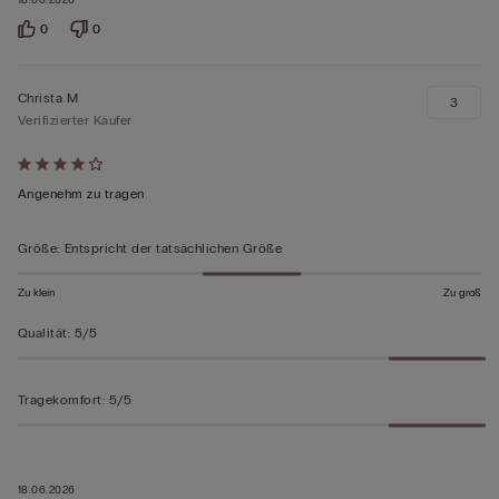
18.06.2026
0
0
Christa M
3
Verifizierter Käufer
Mit
4
Angenehm zu tragen
von
5
Größe
:
Entspricht der tatsächlichen Größe
bewertet
Zu klein
Zu groß
Qualität
:
5/5
Tragekomfort
:
5/5
18.06.2026