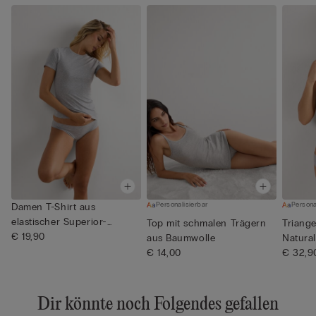
Personalisierbar
Persona
Damen T-Shirt aus
elastischer Superior-
Top mit schmalen Trägern
Triang
Baumwolle
€ 19,90
aus Baumwolle
Natura
€ 14,00
€ 32,9
Dir könnte noch Folgendes gefallen