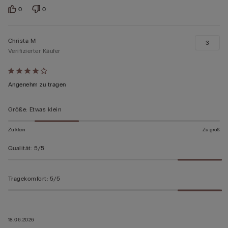
0
0
Christa M
3
Verifizierter Käufer
Mit
4
Angenehm zu tragen
von
5
Größe
:
Etwas klein
bewertet
Zu klein
Zu groß
Qualität
:
5/5
Tragekomfort
:
5/5
18.06.2026