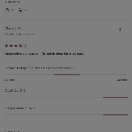
18.06.2026
0
0
Christa M
3
Verifizierter Käufer
Mit
4
Angenehm zu tragen - für mich eine Spur zu kurz
von
5
Größe
:
Entspricht der tatsächlichen Größe
bewertet
Zu klein
Zu groß
Qualität
:
5/5
Tragekomfort
:
5/5