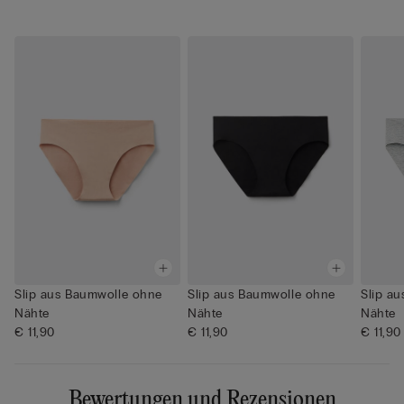
Slip aus Baumwolle ohne
Slip aus Baumwolle ohne
Slip a
Nähte
Nähte
Nähte
€ 11,90
€ 11,90
€ 11,90
Bewertungen und Rezensionen