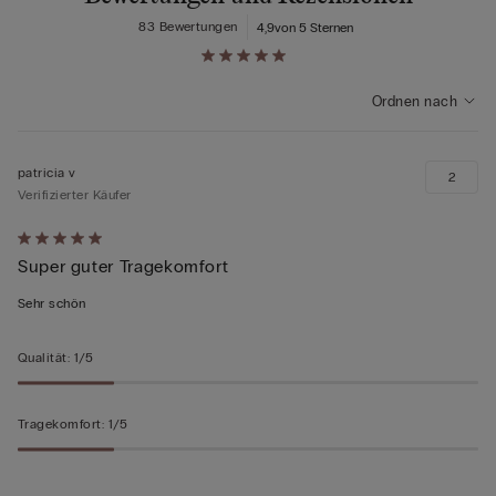
83 Bewertungen
4,9
von 5 Sternen
Ordnen nach
patricia v
2
Verifizierter Käufer
Mit
Super guter Tragekomfort
5
von
Sehr schön
5
bewertet
Qualität
:
1/5
Tragekomfort
:
1/5