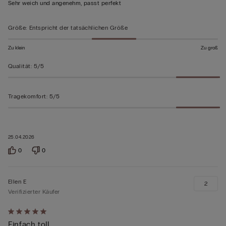
Sehr weich und angenehm, passt perfekt
5
bewertet
Größe
:
Entspricht der tatsächlichen Größe
Zu klein
Zu groß
Qualität
:
5/5
Tragekomfort
:
5/5
25.04.2026
0
0
Ellen E
2
Verifizierter Käufer
Mit
Einfach toll
5