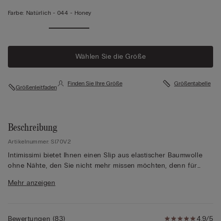
Farbe:
Natürlich -
044 - Honey
Mehr
anzeigen
Wählen Sie die Größe
Finden Sie Ihre Größe
Größentabelle
Größenleitfaden
Beschreibung
Artikelnummer: SI70V2
Intimissimi bietet Ihnen einen Slip aus elastischer Baumwolle
ohne Nähte, den Sie nicht mehr missen möchten, denn für
maximalen Komfort und ein elegantes Aussehen bietet ein Slip
Mehr anzeigen
aus Baumwolle ohne Nähte die perfekte Wahl. Unter enger
Kleidung setzt sich ein nahtloser Slip nicht ab, während er
Ihnen rundum einen hohen Tragekomfort bietet. Der Zwickel
aus Baumwolle ist ebenfalls ohne Nähte aufgesetzt, sodass Sie
Bewertungen
(
83
)
4,9/5