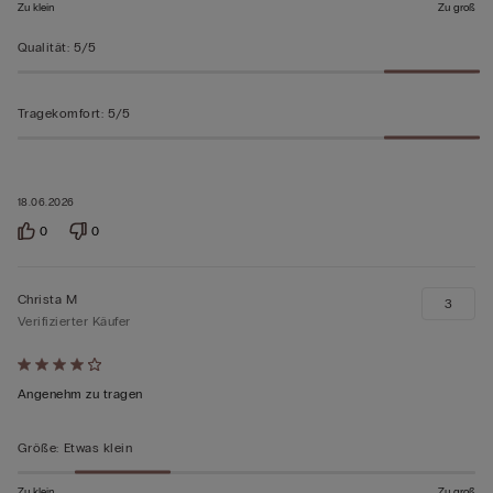
Zu klein
Zu groß
Qualität
:
5/5
Tragekomfort
:
5/5
18.06.2026
0
0
Christa M
3
Verifizierter Käufer
Mit
4
Angenehm zu tragen
von
5
Größe
:
Etwas klein
bewertet
Zu klein
Zu groß