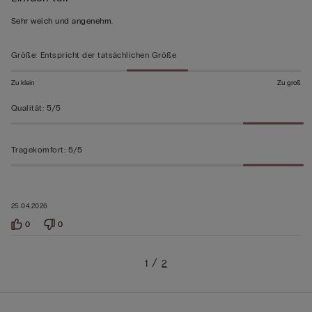
von
Sehr weich und angenehm.
5
bewertet
Größe
:
Entspricht der tatsächlichen Größe
Zu klein
Zu groß
Qualität
:
5/5
Tragekomfort
:
5/5
25.04.2026
0
0
1
2