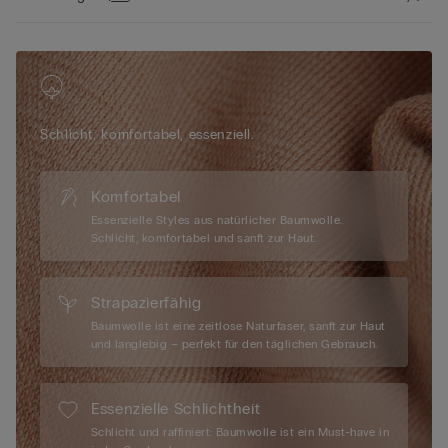
sich den ganzen Tag wohlfühlen können. Außerdem sorgt der
moderne Schnitt für viel Sicherheit, was ein Verrutschen
unmöglich macht. Die feine Baumwolle in Kombination mit
einem Anteil an Elasthan schmiegt sich perfekt an Ihre Kurven
und verleiht Ihnen einen selbstbewussten Auftritt. Entdecken
Sie bei Intimissimi einen Baumwollslip ohne Nähte, mit dem Sie
Schlicht, komfortabel, essenziell.
sich rundum wohlfühlen können.
Komfortabel
Essenzielle Styles aus natürlicher Baumwolle.
Schlicht, komfortabel und sanft zur Haut.
Strapazierfähig
Baumwolle ist eine zeitlose Naturfaser, sanft zur Haut
und langlebig – perfekt für den täglichen Gebrauch.
Essenzielle Schlichtheit
Schlicht und raffiniert: Baumwolle ist ein Must-have in