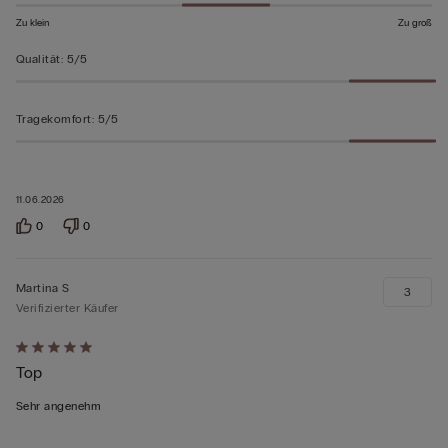
Zu klein
Zu groß
Qualität
:
5/5
Tragekomfort
:
5/5
11.06.2026
0
0
Martina S
3
Verifizierter Käufer
Mit
Top
5
von
Sehr angenehm
5
bewertet