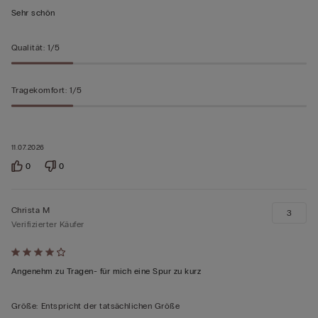
von
Sehr schön
5
bewertet
Qualität
:
1/5
Tragekomfort
:
1/5
11.07.2026
0
0
Christa M
3
Verifizierter Käufer
Mit
4
Angenehm zu Tragen- für mich eine Spur zu kurz
von
5
Größe
:
Entspricht der tatsächlichen Größe