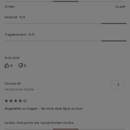
bewertet
Zu klein
Zu groß
Qualität
:
5/5
Tragekomfort
:
5/5
18.06.2026
0
0
Christa M
3
Verifizierter Käufer
Mit
4
Angenehm zu tragen - für mich eine Spur zu kurz
von
5
Größe
:
Entspricht der tatsächlichen Größe
bewertet