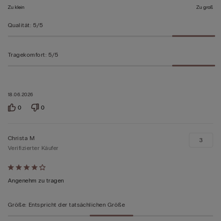
Zu klein
Zu groß
Qualität
:
5/5
Tragekomfort
:
5/5
18.06.2026
0
0
Christa M
3
Verifizierter Käufer
Mit
4
Angenehm zu tragen
von
5
Größe
:
Entspricht der tatsächlichen Größe
bewertet