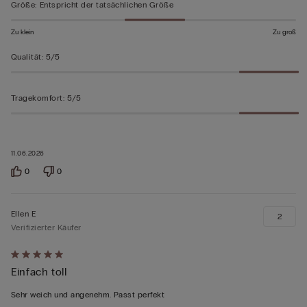
Größe
:
Entspricht der tatsächlichen Größe
Zu klein
Zu groß
Qualität
:
5/5
Tragekomfort
:
5/5
11.06.2026
0
0
Ellen E
2
Verifizierter Käufer
Mit
Einfach toll
5
von
Sehr weich und angenehm. Passt perfekt
5