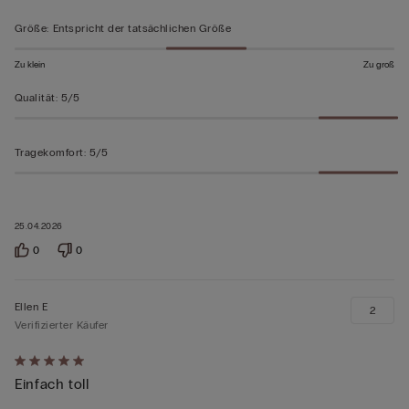
bewertet
Größe
:
Entspricht der tatsächlichen Größe
Zu klein
Zu groß
Qualität
:
5/5
Tragekomfort
:
5/5
25.04.2026
0
0
Ellen E
2
Verifizierter Käufer
Mit
Einfach toll
5
von