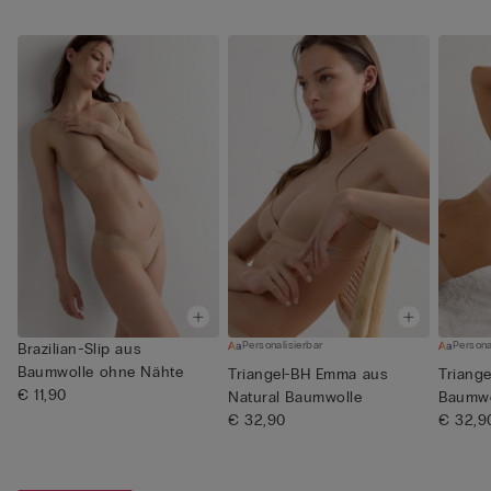
Personalisierbar
Persona
Brazilian-Slip aus
Baumwolle ohne Nähte
Triangel-BH Emma aus
Triange
€ 11,90
Natural Baumwolle
Baumwo
€ 32,90
€ 32,9