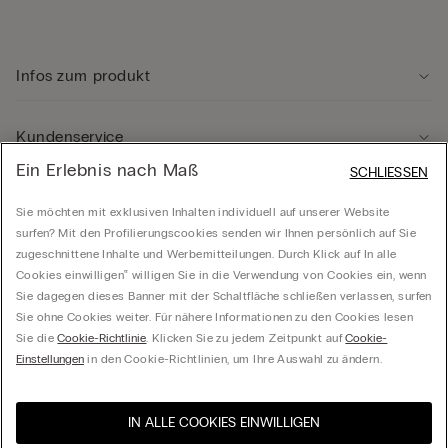
Infos zum produkt
Kundenservice
Ein Erlebnis nach Maß
SCHLIESSEN
Rechtliche Hinweise
Sie möchten mit exklusiven Inhalten individuell auf unserer Website
surfen? Mit den Profilierungscookies senden wir Ihnen persönlich auf Sie
zugeschnittene Inhalte und Werbemitteilungen. Durch Klick auf In alle
Unternehmen
Cookies einwilligen‟ willigen Sie in die Verwendung von Cookies ein, wenn
Sie dagegen dieses Banner mit der Schaltfläche schließen verlassen, surfen
Sie ohne Cookies weiter. Für nähere Informationen zu den Cookies lesen
Sie die
Cookie-Richtlinie
. Klicken Sie zu jedem Zeitpunkt auf
Cookie-
Calzedonia Österreich GmbH - Handelskai 92/Rivergate 2, OG 5, Top BG, 1200 Wien -
Einstellungen
in den Cookie-Richtlinien, um Ihre Auswahl zu ändern.
ATU41765602
IN ALLE COOKIES EINWILLIGEN
Wählen Sie die Größe
Besuchen Sie den E-Shop
United States