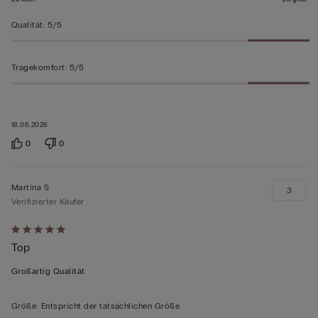
Qualität
:
5/5
Tragekomfort
:
5/5
18.06.2026
0
0
Martina S
3
Verifizierter Käufer
Mit
Top
5
von
Großartig Qualität
5
bewertet
Größe
:
Entspricht der tatsächlichen Größe