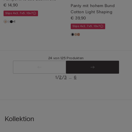
€ 14,90
Panty mit hohem Bund
Cotton Light Shaping
Slips 4x3, 7x5, 10x7
€ 39,90
+1
Slips 4x3, 7x5, 10x7
24 von 125 Produkten
/
/
...
1
2
3
6
Kollektion