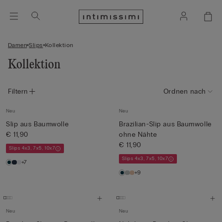
Damen
Slips
Kollektion
Kollektion
Filtern
Ordnen nach
Neu
Neu
Slip aus Baumwolle
Brazilian-Slip aus Baumwolle
€ 11,90
ohne Nähte
€ 11,90
Slips 4x3, 7x5, 10x7
Slips 4x3, 7x5, 10x7
+7
+9
Neu
Neu