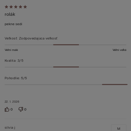
Hodnotenie:
rolák
5
z 5
pekne sedí
Veľkosť
:
Zodpovedajúca veľkosť
Veľmi malé
Veľmi veľké
Kvalita
:
3/5
Pohodlie
:
5/5
22. 1. 2026
0
0
silvia j
M