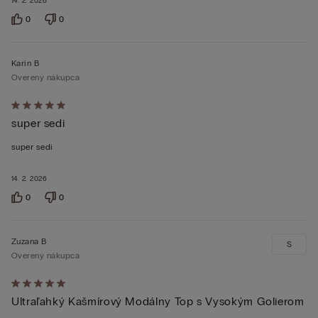
14. 2. 2026
0
0
Karin B
Overený nákupca
Hodnotenie:
super sedi
5
z 5
super sedi
14. 2. 2026
0
0
Zuzana B
S
Overený nákupca
Hodnotenie:
Ultraľahký Kašmírový Modálny Top s Vysokým Golierom
5