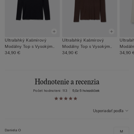
Ultraľahký Kašmírový
Ultraľahký Kašmírový
Ultraľ
Modálny Top s Vysokým
Modálny Top s Vysokým
Modáln
Goliero...
34,90 €
Goliero...
34,90 €
Goliero.
34,90 
Hodnotenie a recenzia
Počet hodnotení: 113
5,0
z 5 hviezdičiek
Usporiadať podľa
Daniela O
M