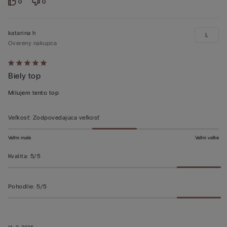
0
0
katarina h
L
Overený nákupca
Hodnotenie:
Biely top
5
z 5
Milujem tento top
Veľkosť
:
Zodpovedajúca veľkosť
Veľmi malé
Veľmi veľké
Kvalita
:
5/5
Pohodlie
:
5/5