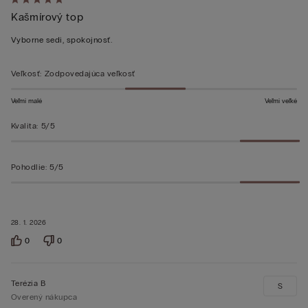
Hodnotenie:
Kašmírový top
5
z 5
Vyborne sedi, spokojnosť.
Veľkosť
:
Zodpovedajúca veľkosť
Veľmi malé
Veľmi veľké
Kvalita
:
5/5
Pohodlie
:
5/5
28. 1. 2026
0
0
Terézia B
S
Overený nákupca