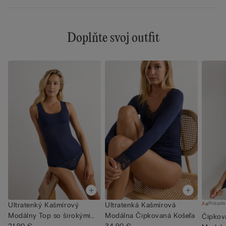
Doplňte svoj outfit
Prispôs
Ultratenký Kašmírový
Ultratenká Kašmírová
Modálny Top so širokými
Modálna Čipkovaná Košeľa
Čipkova