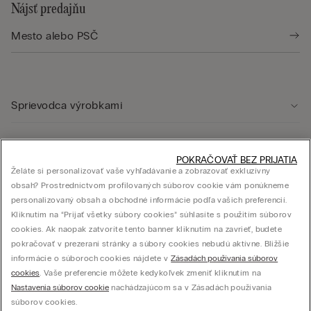
Nájsť predajňu
Sprievodca výrobkami
Starostlivosť o zákazníka
POKRAČOVAŤ BEZ PRIJATIA
Želáte si personalizovať vaše vyhľadávanie a zobrazovať exkluzívny
obsah? Prostredníctvom profilovaných súborov cookie vám ponúkneme
Právna oblasť
personalizovaný obsah a obchodné informácie podľa vašich preferencií.
Kliknutím na “Prijať všetky súbory cookies” súhlasíte s použitím súborov
cookies. Ak naopak zatvoríte tento banner kliknutím na zavrieť, budete
Firma
pokračovať v prezeraní stránky a súbory cookies nebudú aktívne. Bližšie
informácie o súboroch cookies nájdete v
Zásadách používania súborov
cookies
. Vaše preferencie môžete kedykoľvek zmeniť kliknutím na
Nastavenia súborov cookie
nachádzajúcom sa v Zásadách používania
súborov cookies.
© CALZEDONIA SLOVAK s.r.o., Mlynské nivy 5, 821 09 Bratislava – IČO: 44614004