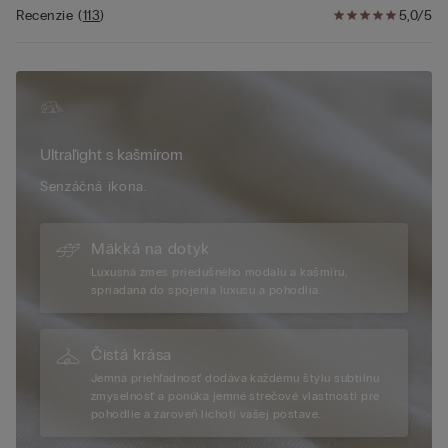
Recenzie
(
113
)
5,0/5
Ultraľight s kašmírom
Senzáčná ikona.
Mäkká na dotyk
Luxusná zmes priedušného modalu a kašmíru,
spriadaná do spojenia luxusu a pohodlia.
Čistá krása
Jemná priehľadnosť dodáva každému štýlu subtílnu
zmyselnosť a ponúka jemné strečové vlastnosti pre
pohodlie a zároveň lichotí vašej postave.