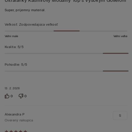
Ultraľahký Kašmírový Modálny Top s Vysokým Golierom
5
z 5
Super, príjemný materiál.
Veľkosť
:
Zodpovedajúca veľkosť
Veľmi malé
Veľmi veľké
Kvalita
:
5/5
Pohodlie
:
5/5
13. 2. 2026
0
0
Alexandra P
S
Overený nákupca