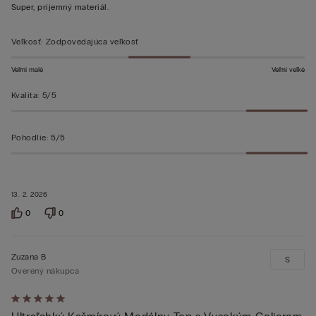
z 5
Super, príjemný materiál.
Veľkosť
:
Zodpovedajúca veľkosť
Veľmi malé
Veľmi veľké
Kvalita
:
5/5
Pohodlie
:
5/5
13. 2. 2026
0
0
Zuzana B
S
Overený nákupca
Hodnotenie: