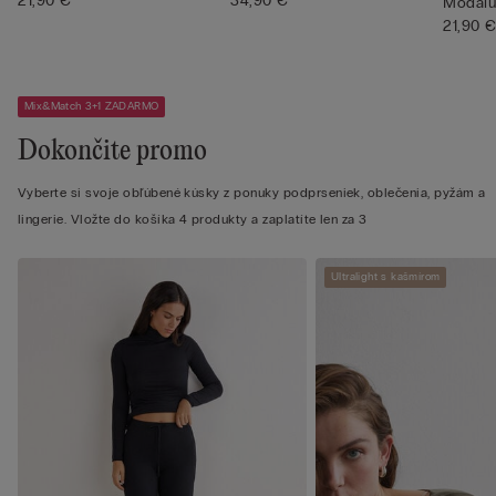
ramie...
21,90 €
34,90 €
Modalu
21,90 
Mix&Match 3+1 ZADARMO
Dokončite promo
Vyberte si svoje obľúbené kúsky z ponuky podprseniek, oblečenia, pyžám a
lingerie. Vložte do košíka 4 produkty a zaplatíte len za 3
Ultralight s kašmírom