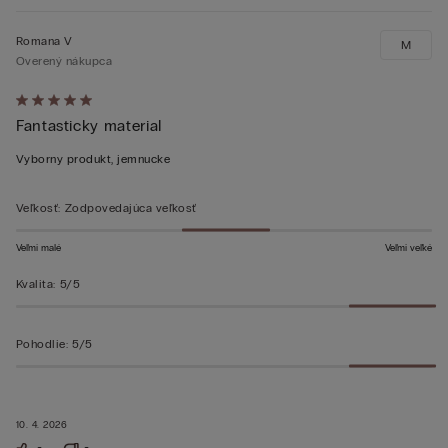
Romana V
M
Overený nákupca
Hodnotenie:
Fantasticky material
5
z 5
Vyborny produkt, jemnucke
Veľkosť
:
Zodpovedajúca veľkosť
Veľmi malé
Veľmi veľké
Kvalita
:
5/5
Pohodlie
:
5/5
10. 4. 2026