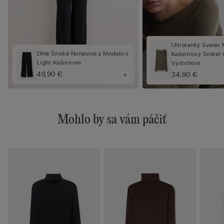
Ultratenký Sveter
Dlhé Široké Nohavice z Modalu s
Kašmírový Sveter
Light Kašmírom
Výstrihom
49,90 €
34,90 €
Mohlo by sa vám páčiť