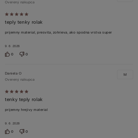
Overený nákupca
Hodnotenie:
teply tenky rolak
5
z 5
prijemny material, presvita, zohrieva, ako spodna vrstva super
9. 6. 2026
0
0
Daniela O
M
Overený nákupca
Hodnotenie:
tenky teply rolak
5
z 5
prijemny hrejivy material
9. 6. 2026
0
0