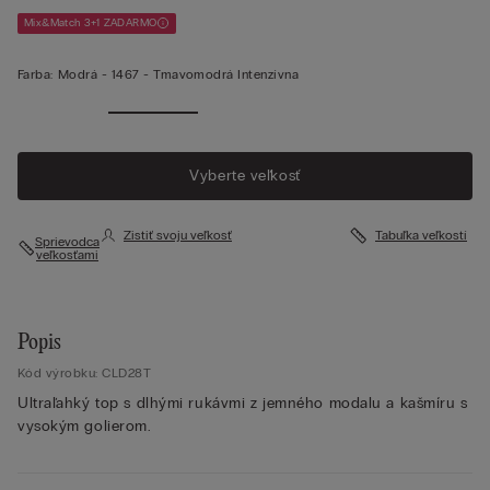
Mix&Match 3+1 ZADARMO
Farba:
Modrá -
1467 - Tmavomodrá Intenzívna
Zobraziť
viac
Vyberte veľkosť
Zistiť svoju veľkosť
Tabuľka veľkostí
Sprievodca
veľkosťami
Popis
Kód výrobku: CLD28T
Ultraľahký top s dlhými rukávmi z jemného modalu a kašmíru s
vysokým golierom.