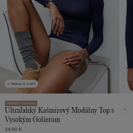
Nakúp si outfit
Ultralight s kašmírom
Ultraľahký Kašmírový Modálny Top s
Vysokým Golierom
34,90 €