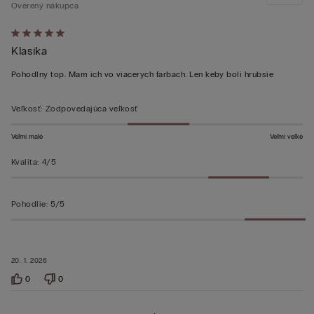
Overený nákupca
Hodnotenie:
Klasika
5
z 5
Pohodlny top. Mam ich vo viacerych farbach. Len keby boli hrubsie
Veľkosť
:
Zodpovedajúca veľkosť
Veľmi malé
Veľmi veľké
Kvalita
:
4/5
Pohodlie
:
5/5
20. 1. 2026
0
0