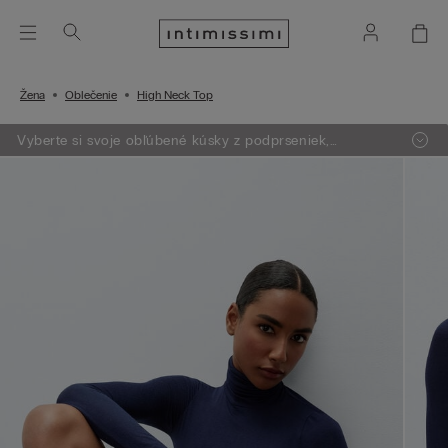
Žena
Oblečenie
High Neck Top
Vyberte si svoje obľúbené kúsky z podprseniek,
oblečenia, pyžám a lingerie. Vložte do košíka 4 produkty
a zaplatíte len za 3