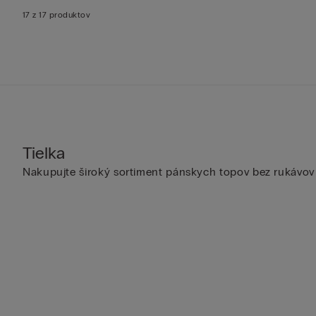
17 z 17 produktov
Tielka
Nakupujte široký sortiment pánskych topov bez rukávov a