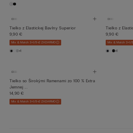
Tielko z Elastickej Bavlny Superior
Tielko z Elast
9,90 €
9,90 €
Mix & Match 3+1/5+2 ZADARMO
Mix & Match 3+1
+1
+1
Tielko so Širokými Ramenami zo 100 % Extra
Jemnej ...
14,90 €
Mix & Match 3+1/5+2 ZADARMO