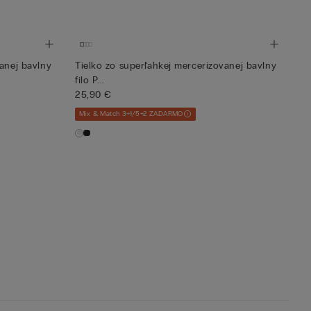
anej bavlny
Tielko zo superľahkej mercerizovanej bavlny
filo P...
25,90 €
Mix & Match 3+1/5+2 ZADARMO