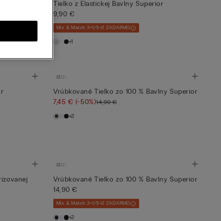
% Extra Jemnej
Tielko z Elastickej Bavlny Superior
9,90 €
Mix & Match 3+1/5+2 ZADARMO
+1
or
Vrúbkované Tielko zo 100 % Bavlny Superior
7,45 €
(-50%)
14,90 €
+2
rizovanej
Vrúbkované Tielko zo 100 % Bavlny Superior
14,90 €
Mix & Match 3+1/5+2 ZADARMO
+2