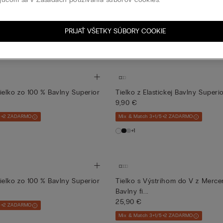
hlym Výstrihom z Extra Jemnej
Tielko s Výstrihom do V zo 100 
Bavl...
14,90 €
PRIJAŤ VŠETKY SÚBORY COOKIE
/5+2 ZADARMO
Mix & Match 3+1/5+2 ZADARMO
elko zo 100 % Bavlny Superior
Tielko z Elastickej Bavlny Superi
9,90 €
/5+2 ZADARMO
Mix & Match 3+1/5+2 ZADARMO
+1
elko zo 100 % Bavlny Superior
Tielko s Výstrihom do V z Merce
Bavlny fi...
25,90 €
/5+2 ZADARMO
Mix & Match 3+1/5+2 ZADARMO