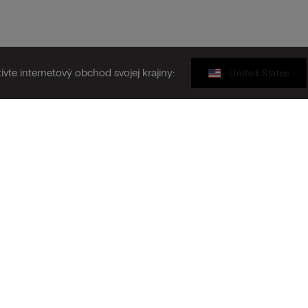
ívte internetový obchod svojej krajiny:
United States
Darčeková karta
ásiť sa k odberu newslettera
N