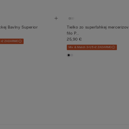
ickej Bavlny Superior
Tielko zo superľahkej mercerizov
filo P...
25,90 €
/5+2 ZADARMO
Mix & Match 3+1/5+2 ZADARMO