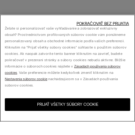
POKRAČOVAŤ BEZ PRIJATIA
Želáte si personalizovať vaše vyhľadávanie a zobrazovať exkluzívny
obsah? Prostredníctvom profilovaných súborov cookie vám ponúkneme
personalizovaný obsah a obchodné informácie podľa vašich preferencií.
Kliknutím na “Prijať všetky súbory cookies” súhlasíte s použitím súborov
cookies. Ak naopak zatvoríte tento banner kliknutím na zavrieť, budete
pokračovať v prezeraní stránky a súbory cookies nebudú aktívne. Bližšie
informácie o súboroch cookies nájdete v
Zásadách používania súborov
cookies
. Vaše preferencie môžete kedykoľvek zmeniť kliknutím na
Nastavenia súborov cookie
nachádzajúcom sa v Zásadách používania
súborov cookies.
PRIJAŤ VŠETKY SÚBORY COOKIE
Navštívte internetový
United States
obchod svojej krajiny: