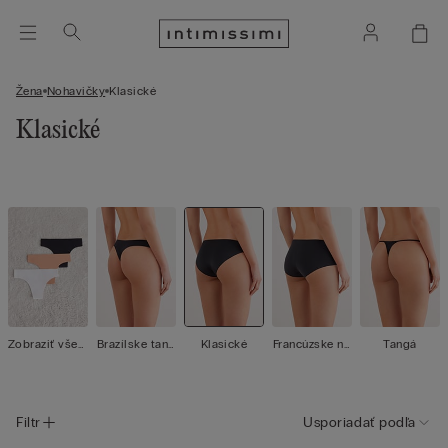
Žena
Nohavičky
Klasické
Klasické
Zobraziť všet
Brazílske tang
Klasické
Francúzske no
Tangá
ko
á
havičky
Filtr
Usporiadať podľa