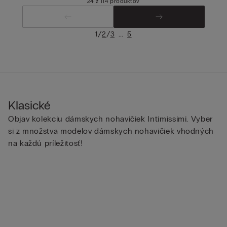
24 z 114 produktov
/
/
...
1
2
3
5
Klasické
Objav kolekciu dámskych nohavičiek Intimissimi. Vyber
si z množstva modelov dámskych nohavičiek vhodných
na každú príležitosť!