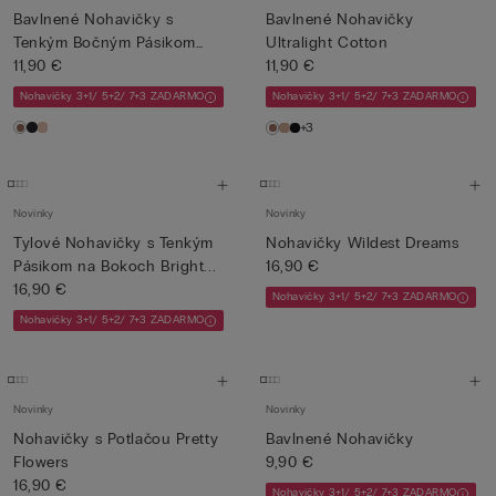
Bavlnené Nohavičky s
Bavlnené Nohavičky
Tenkým Bočným Pásikom
Ultralight Cotton
Ultrali...
11,90 €
11,90 €
Nohavičky 3+1/ 5+2/ 7+3 ZADARMO
Nohavičky 3+1/ 5+2/ 7+3 ZADARMO
+3
Novinky
Novinky
Tylové Nohavičky s Tenkým
Nohavičky Wildest Dreams
Pásikom na Bokoch Bright...
16,90 €
16,90 €
Nohavičky 3+1/ 5+2/ 7+3 ZADARMO
Nohavičky 3+1/ 5+2/ 7+3 ZADARMO
Novinky
Novinky
Nohavičky s Potlačou Pretty
Bavlnené Nohavičky
Flowers
9,90 €
16,90 €
Nohavičky 3+1/ 5+2/ 7+3 ZADARMO