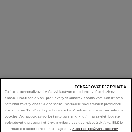
POKRAČOVAŤ BEZ PRIJATIA
Želáte si personalizovať vaše vyhľadávanie a zobrazovať exkluzívny
obsah? Prostredníctvom profilovaných súborov cookie vám ponúkneme
personalizovaný obsah a obchodné informácie podľa vašich preferencií.
Kliknutím na “Prijať všetky súbory cookies” súhlasíte s použitím súborov
cookies. Ak naopak zatvoríte tento banner kliknutím na zavrieť, budete
pokračovať v prezeraní stránky a súbory cookies nebudú aktívne. Bližšie
informácie o súboroch cookies nájdete v
Zásadách používania súborov