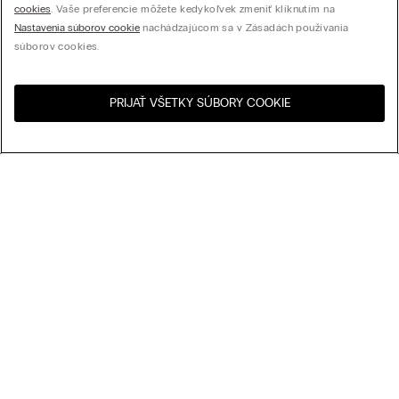
cookies
. Vaše preferencie môžete kedykoľvek zmeniť kliknutím na
Nastavenia súborov cookie
nachádzajúcom sa v Zásadách používania
súborov cookies.
PRIJAŤ VŠETKY SÚBORY COOKIE
Navštívte internetový
United States
obchod svojej krajiny:
Usporiadať podľa
Najpredávanejšie
Cena zostupne
My Intimissimi
Cena vzostupne
Najnovšie
Darčeková karta