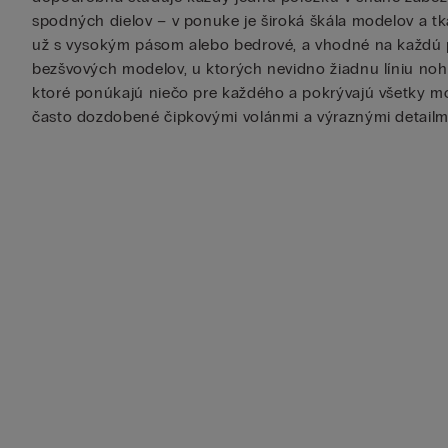
spodných dielov – v ponuke je široká škála modelov a tka
už s vysokým pásom alebo bedrové, a vhodné na každú prí
bezšvových modelov, u ktorých nevidno žiadnu líniu noha
ktoré ponúkajú niečo pre každého a pokrývajú všetky mož
často dozdobené čipkovými volánmi a výraznými detailmi,