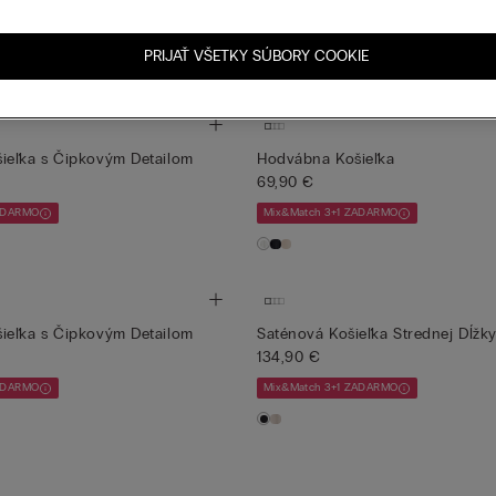
69,90 €
ZADARMO
Mix&Match 3+1 ZADARMO
PRIJAŤ VŠETKY SÚBORY COOKIE
+8
ieľka s Čipkovým Detailom
Hodvábna Košieľka
69,90 €
ZADARMO
Mix&Match 3+1 ZADARMO
ieľka s Čipkovým Detailom
Saténová Košieľka Strednej Dĺžk
134,90 €
ZADARMO
Mix&Match 3+1 ZADARMO