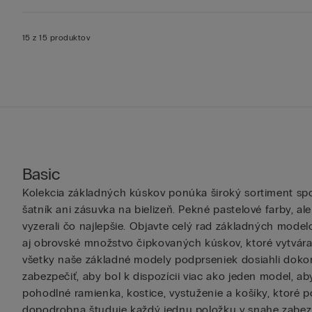
15 z 15 produktov
Basic
Kolekcia základných kúskov ponúka široký sortiment sp
šatník ani zásuvka na bielizeň. Pekné pastelové farby, al
vyzerali čo najlepšie. Objavte celý rad základných model
aj obrovské množstvo čipkovaných kúskov, ktoré vytvára
všetky naše základné modely podprseniek dosiahli dokona
zabezpečiť, aby bol k dispozícii viac ako jeden model, a
pohodlné ramienka, kostice, vystuženie a košíky, ktoré p
dopodrobna študuje každý jednu položku v snahe zabezpe