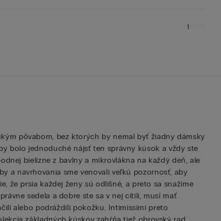
1
sickým pôvabom, bez ktorých by nemal byť žiadny dámsky
, aby bolo jednoduché nájsť ten správny kúsok a vždy ste
odnej bielizne z bavlny a mikrovlákna na každý deň, ale
by a navrhovania sme venovali veľkú pozornosť, aby
, že prsia každej ženy sú odlišné, a preto sa snažíme
ávne sedela a dobre ste sa v nej cítili, musí mať
ili alebo podráždili pokožku. Intimissimi preto
olekcia základných kúskov zahŕňa tiež obrovský rad