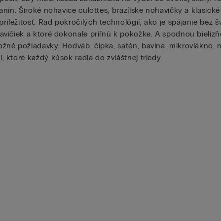
nín. Široké nohavice culottes, brazílske nohavičky a klasické
ležitosť. Rad pokročilých technológií, ako je spájanie bez š
vičiek a ktoré dokonale priľnú k pokožke. A spodnou bielizňou
né požiadavky. Hodváb, čipka, satén, bavlna, mikrovlákno, mo
 ktoré každý kúsok radia do zvláštnej triedy.