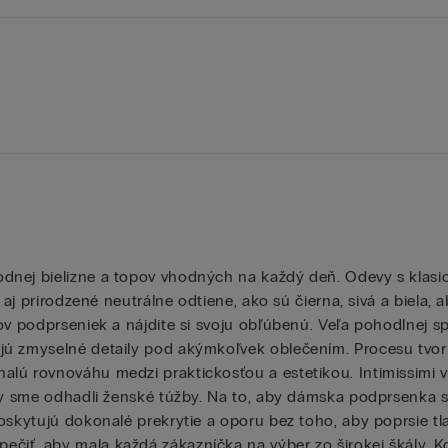
odnej bielizne a topov vhodných na každý deň. Odevy s kla
e aj prirodzené neutrálne odtiene, ako sú čierna, sivá a biela
ov podprseniek a nájdite si svoju obľúbenú. Veľa pohodlnej sp
jú zmyselné detaily pod akýmkoľvek oblečením. Procesu tvor
lú rovnováhu medzi praktickosťou a estetikou. Intimissimi vie
by sme odhadli ženské túžby. Na to, aby dámska podprsenka spr
oskytujú dokonalé prekrytie a oporu bez toho, aby poprsie tlač
čiť, aby mala každá zákazníčka na výber zo širokej škály. K