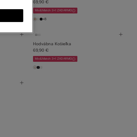
69,90 €
Mix&Match 3+1 ZADARMO
+8
Hodvábna Košieľka
69,90 €
Mix&Match 3+1 ZADARMO
y