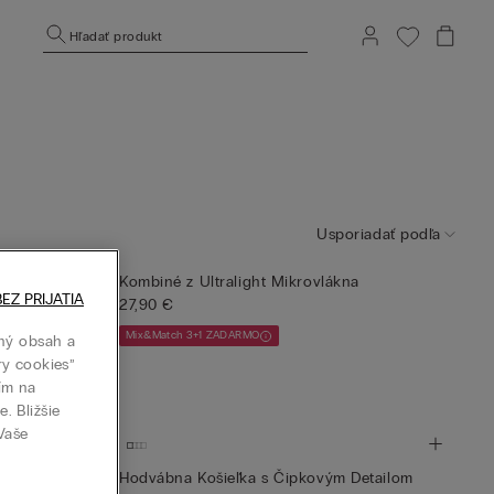
Hľadať produkt
Usporiadať podľa
Detailom
Kombiné z Ultralight Mikrovlákna
EZ PRIJATIA
27,90 €
Mix&Match 3+1 ZADARMO
ný obsah a
ry cookies”
tím na
. Bližšie
 Vaše
Detailom
Hodvábna Košieľka s Čipkovým Detailom