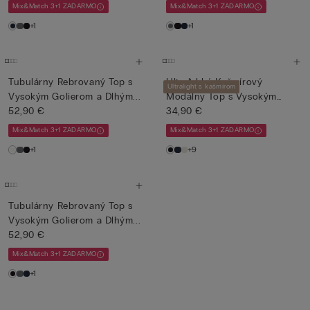
Mix&Match 3+1 ZADARMO
Mix&Match 3+1 ZADARMO
+1
+1
Tubulárny Rebrovaný Top s
Ultraľahký Kašmírový
Ultralight s kašmírom
Vysokým Golierom a Dlhým...
Modálny Top s Vysokým
52,90 €
Goliero...
34,90 €
Mix&Match 3+1 ZADARMO
Mix&Match 3+1 ZADARMO
+1
+9
Tubulárny Rebrovaný Top s
Vysokým Golierom a Dlhým...
52,90 €
Mix&Match 3+1 ZADARMO
+1