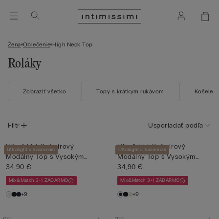
Žena
Oblečenie
High Neck Top
Roláky
Zobraziť všetko
Topy s krátkym rukávom
Košele
Filtr
Usporiadať podľa
Ultraľahký Kašmírový
Ultraľahký Kašmírový
Ultralight s kašmírom
Ultralight s kašmírom
Modálny Top s Vysokým
Modálny Top s Vysokým
Goliero...
34,90 €
Goliero...
34,90 €
Mix&Match 3+1 ZADARMO
Mix&Match 3+1 ZADARMO
+9
+9