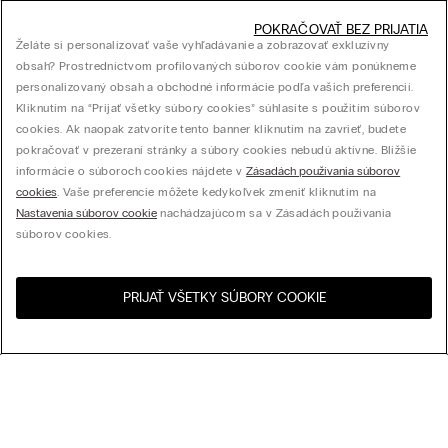
POKRAČOVAŤ BEZ PRIJATIA
Želáte si personalizovať vaše vyhľadávanie a zobrazovať exkluzívny
obsah? Prostredníctvom profilovaných súborov cookie vám ponúkneme
personalizovaný obsah a obchodné informácie podľa vašich preferencií.
Kliknutím na “Prijať všetky súbory cookies” súhlasíte s použitím súborov
cookies. Ak naopak zatvoríte tento banner kliknutím na zavrieť, budete
pokračovať v prezeraní stránky a súbory cookies nebudú aktívne. Bližšie
informácie o súboroch cookies nájdete v
Zásadách používania súborov
cookies
. Vaše preferencie môžete kedykoľvek zmeniť kliknutím na
Nastavenia súborov cookie
nachádzajúcom sa v Zásadách používania
súborov cookies.
PRIJAŤ VŠETKY SÚBORY COOKIE
Navštívte internetový
United States
obchod svojej krajiny:
Usporiadať podľa
Najpredávanejšie
Cena zostupne