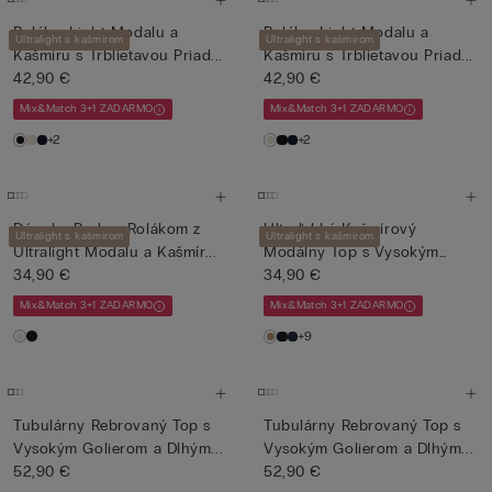
Rolák z Light Modalu a
Rolák z Light Modalu a
Ultralight s kašmírom
Ultralight s kašmírom
Kašmíru s Trblietavou Priad...
Kašmíru s Trblietavou Priad...
42,90 €
42,90 €
Mix&Match 3+1 ZADARMO
Mix&Match 3+1 ZADARMO
+2
+2
Dámske Body s Rolákom z
Ultraľahký Kašmírový
Ultralight s kašmírom
Ultralight s kašmírom
Ultralight Modalu a Kašmír...
Modálny Top s Vysokým
34,90 €
Goliero...
34,90 €
Mix&Match 3+1 ZADARMO
Mix&Match 3+1 ZADARMO
+9
Tubulárny Rebrovaný Top s
Tubulárny Rebrovaný Top s
Vysokým Golierom a Dlhým...
Vysokým Golierom a Dlhým...
52,90 €
52,90 €