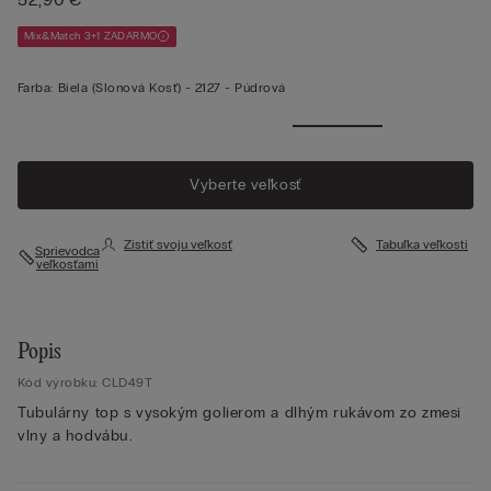
Mix&Match 3+1 ZADARMO
Farba:
Biela (slonová Kosť) -
2127 - Púdrová
Vyberte veľkosť
Zistiť svoju veľkosť
Tabuľka veľkostí
Sprievodca
veľkosťami
Popis
Kód výrobku: CLD49T
Tubulárny top s vysokým golierom a dlhým rukávom zo zmesi
vlny a hodvábu.