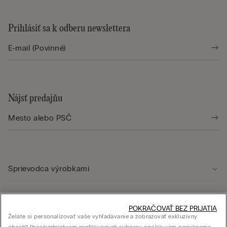
Prihlásiť sa k odberu newslettera
Nájsť predajňu
Sprievodca výrobkami
Starostlivosť o zákazníka
POKRAČOVAŤ BEZ PRIJATIA
Želáte si personalizovať vaše vyhľadávanie a zobrazovať exkluzívny