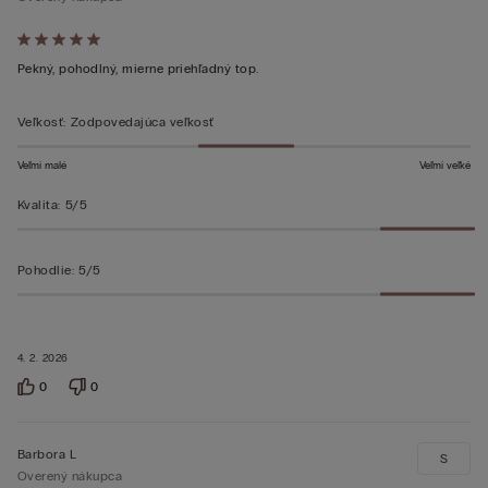
Hodnotenie:
5
Pekný, pohodlný, mierne priehľadný top.
z 5
Veľkosť
:
Zodpovedajúca veľkosť
Veľmi malé
Veľmi veľké
Kvalita
:
5/5
Pohodlie
:
5/5
4. 2. 2026
0
0
Barbora L
S
Overený nákupca