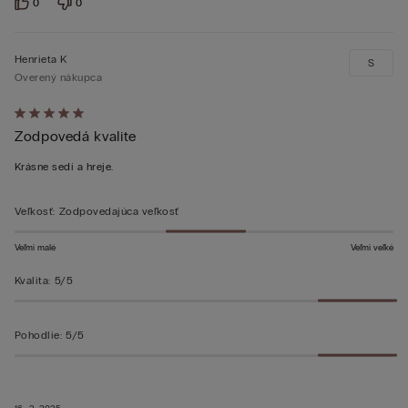
0
0
Henrieta K
S
Overený nákupca
Hodnotenie:
Zodpovedá kvalite
5
z 5
Krásne sedí a hreje.
Veľkosť
:
Zodpovedajúca veľkosť
Veľmi malé
Veľmi veľké
Kvalita
:
5/5
Pohodlie
:
5/5