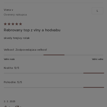
Viera v
L
Overený nákupca
Hodnotenie:
Rebrovany top z vlny a hodvabu
5
z 5
skvely hrejivy rolak
Veľkosť
:
Zodpovedajúca veľkosť
Veľmi malé
Veľmi veľké
Kvalita
:
5/5
Pohodlie
:
5/5
3. 3. 2025