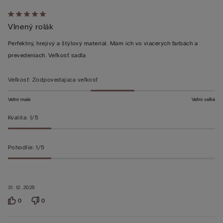
Hodnotenie:
Vlnený rolák
5
z 5
Perfektný, hrejivý a štýlový materiál. Mám ich vo viacerých farbách a
prevedeniach. Veľkosť sadla
Veľkosť
:
Zodpovedajúca veľkosť
Veľmi malé
Veľmi veľké
Kvalita
:
1/5
Pohodlie
:
1/5
31. 12. 2025
0
0