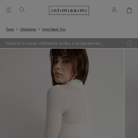
Žena
Oblečenie
High Neck Top
Vyberte si svoje obľúbené kúsky z podprseniek,
oblečenia, pyžám a lingerie. Vložte do košíka 4 produkty
a zaplatíte len za 3