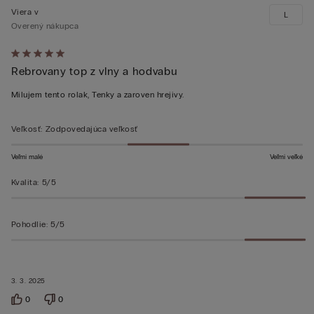
Viera v
L
Overený nákupca
Hodnotenie:
Rebrovany top z vlny a hodvabu
5
z 5
Milujem tento rolak, Tenky a zaroven hrejivy.
Veľkosť
:
Zodpovedajúca veľkosť
Veľmi malé
Veľmi veľké
Kvalita
:
5/5
Pohodlie
:
5/5
3. 3. 2025
0
0