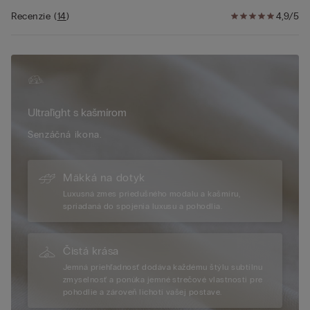
Recenzie
(
14
)
4,9/5
Ultraľight s kašmírom
Senzáčná ikona.
Mäkká na dotyk
Luxusná zmes priedušného modalu a kašmíru,
spriadaná do spojenia luxusu a pohodlia.
Čistá krása
Jemná priehľadnosť dodáva každému štýlu subtílnu
zmyselnosť a ponúka jemné strečové vlastnosti pre
pohodlie a zároveň lichotí vašej postave.