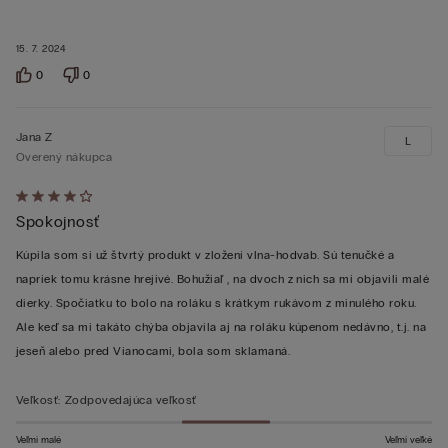
15. 7. 2024
0
0
Jana Z
L
Overený nákupca
Hodnotenie:
Spokojnosť
4
z 5
Kúpila som si už štvrtý produkt v zložení vlna-hodvab. Sú tenučké a
napriek tomu krásne hrejivé. Bohužiaľ , na dvoch z nich sa mi objavili malé
dierky. Spočiatku to bolo na roláku s krátkym rukávom z minulého roku.
Ale keď sa mi takáto chýba objavila aj na roláku kúpenom nedávno, t.j. na
jeseň alebo pred Vianocami, bola som sklamaná.
Veľkosť
:
Zodpovedajúca veľkosť
Veľmi malé
Veľmi veľké