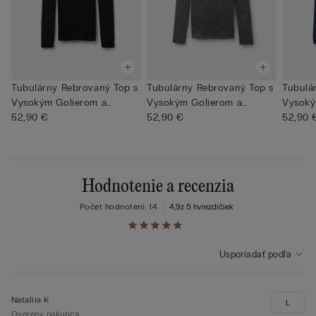
Tubulárny Rebrovaný Top s
Tubulárny Rebrovaný Top s
Tubulá
Vysokým Golierom a
Vysokým Golierom a
Vysoký
Dlhým...
52,90 €
Dlhým...
52,90 €
Dlhým..
52,90 
Hodnotenie a recenzia
Počet hodnotení: 14
4,9
z 5 hviezdičiek
Usporiadať podľa
Nataliia K
L
Overený nákupca