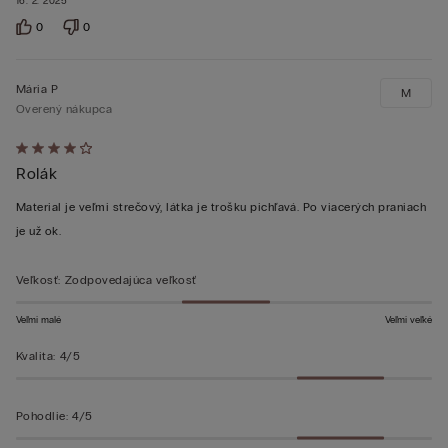
16. 2. 2025
0
0
Mária P
M
Overený nákupca
Hodnotenie:
Rolák
4
z 5
Material je veľmi strečový, látka je trošku pichľavá. Po viacerých praniach
je už ok.
Veľkosť
:
Zodpovedajúca veľkosť
Veľmi malé
Veľmi veľké
Kvalita
:
4/5
Pohodlie
:
4/5