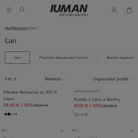
Muž
Materiály
Ľan
Ľan
Ľan
Premium Mercerized Cotton
Bavlna Superior
Filtr
Materiál
Usporiadať podľa
Prispôsobiteľný
Pánske Nohavice zo 100 %
Ľanu
Košeľa z Ľanu a Bavlny
24,90 €
(-50%)
49,90 €
19,90 €
(-50%)
39,90 €
+4
+5