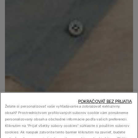
POKRAČOVAŤ BEZ PRIJATIA
Želáte si personalizovať vaše vyhľadávanie a zobrazovať exkluzívny
obsah? Prostredníctvom profilovaných súborov cookie vám ponúkneme
personalizovaný obsah a obchodné informácie podľa vašich preferencií.
Kliknutím na “Prijať všetky súbory cookies” súhlasíte s použitím súborov
cookies. Ak naopak zatvoríte tento banner kliknutím na zavrieť, budete