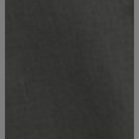
Košeľa zo
100 % Ľanu
24,90 €
(-50%)
49,90 €