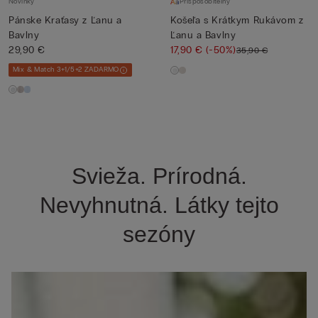
Novinky
Prispôsobiteľný
Pánske Kraťasy z Ľanu a
Košeľa s Krátkym Rukávom z
Bavlny
Ľanu a Bavlny
29,90 €
17,90 €
(-50%)
35,90 €
Mix & Match 3+1/5+2 ZADARMO
Svieža. Prírodná.
Nevyhnutná. Látky tejto
sezóny