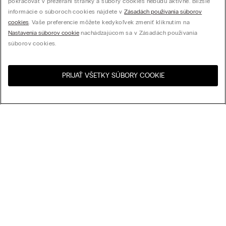
pokračovať v prezeraní stránky a súbory cookies nebudú aktívne. Bližšie
informácie o súboroch cookies nájdete v
Zásadách používania súborov
cookies
. Vaše preferencie môžete kedykoľvek zmeniť kliknutím na
Nastavenia súborov cookie
nachádzajúcom sa v Zásadách používania
súborov cookies.
PRIJAŤ VŠETKY SÚBORY COOKIE
Navštívte internetový
United States
obchod svojej krajiny:
Usporiadať podľa
Najpredávanejšie
Cena zostupne
Cena vzostupne
Košeľa zo 100 % Ľanu
Najnovšie
24,90 €
(-50%)
49,90 €