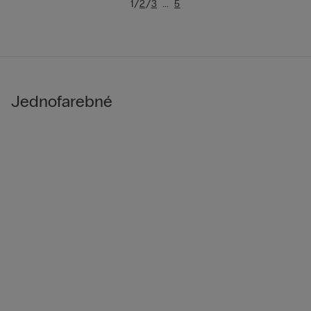
/
/
...
1
2
3
5
Jednofarebné