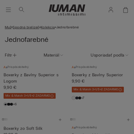
Muž
Spodná bielizeň
Kolekcia
Jednofarebné
Jednofarebné
Filtr
Materiál
Usporiadať podľa
Prispôsobiteľný
Prispôsobiteľný
Boxerky z Bavlny Superior s
Boxerky z Bavlny Superior
Logom
9,90 €
9,90 €
Mix & Match 3+1/5+2 ZADARMO
Mix & Match 3+1/5+2 ZADARMO
+7
+6
Prispôsobiteľný
Boxerky zo Soft Silk