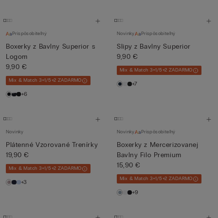
Prispôsobiteľný
Novinky
Prispôsobiteľný
Boxerky z Bavlny Superior s
Slipy z Bavlny Superior
Logom
9,90 €
9,90 €
Mix & Match 3+1/5+2 ZADARMO
Mix & Match 3+1/5+2 ZADARMO
+7
+6
Novinky
Novinky
Prispôsobiteľný
Plátenné Vzorované Trenírky
Boxerky z Mercerizovanej
19,90 €
Bavlny Filo Premium
15,90 €
Mix & Match 3+1/5+2 ZADARMO
Mix & Match 3+1/5+2 ZADARMO
+3
+9