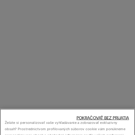
POKRAČOVAŤ BEZ PRIJATIA
Želáte si personalizovať vaše vyhľadávanie a zobrazovať exkluzívny
obsah? Prostredníctvom profilovaných súborov cookie vám ponúkneme