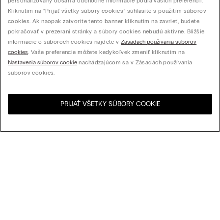
personalizovaný obsah a obchodné informácie podľa vašich preferencií.
Kliknutím na “Prijať všetky súbory cookies” súhlasíte s použitím súborov
cookies. Ak naopak zatvoríte tento banner kliknutím na zavrieť, budete
pokračovať v prezeraní stránky a súbory cookies nebudú aktívne. Bližšie
informácie o súboroch cookies nájdete v
Zásadách používania súborov
cookies
. Vaše preferencie môžete kedykoľvek zmeniť kliknutím na
Nastavenia súborov cookie
nachádzajúcom sa v Zásadách používania
súborov cookies.
PRIJAŤ VŠETKY SÚBORY COOKIE
Navštívte internetový
United States
obchod svojej krajiny:
Usporiadať podľa
Najpredávanejšie
Cena zostupne
My Intimissimi
Cena vzostupne
Najnovšie