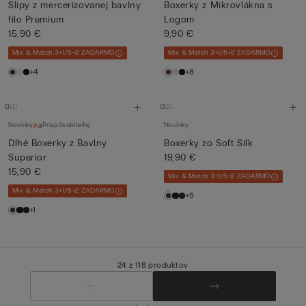
Slipy z mercerizovanej bavlny
Boxerky z Mikrovlákna s
filo Premium
Logom
15,90 €
9,90 €
Mix & Match 3+1/5+2 ZADARMO
Mix & Match 3+1/5+2 ZADARMO
+4
+8
Novinky
Prispôsobiteľný
Novinky
Dlhé Boxerky z Bavlny
Boxerky zo Soft Silk
Superior
19,90 €
15,90 €
Mix & Match 3+1/5+2 ZADARMO
Mix & Match 3+1/5+2 ZADARMO
+5
+1
24 z 118 produktov