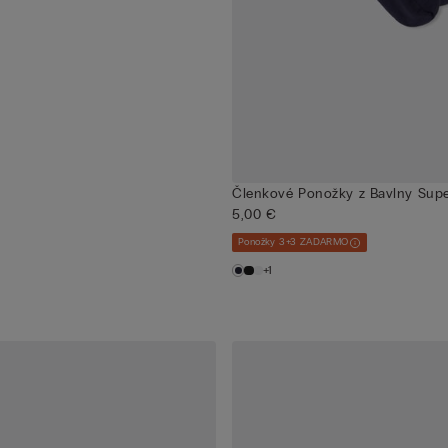
Členkové Ponožky z Bavlny Supe
5,00 €
Ponožky 3+3 ZADARMO
+1