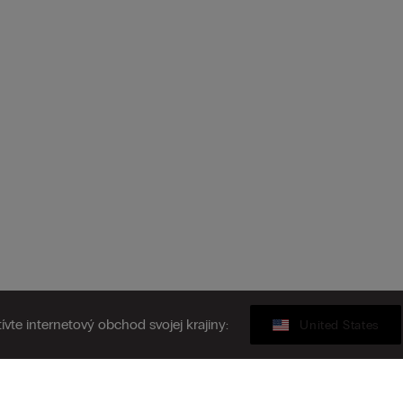
ívte internetový obchod svojej krajiny:
United States