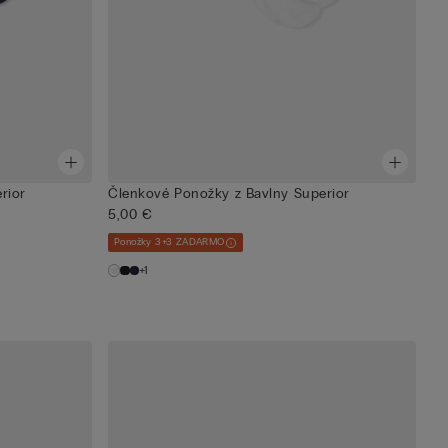
rior
Členkové Ponožky z Bavlny Superior
5,00 €
Ponožky 3+3 ZADARMO
+1