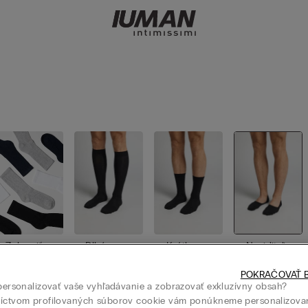
Zobraziť v
Dlhé pono
Krátke po
Neviditeľn
šetko
žky
nožky
é ponožky
POKRAČOVAŤ B
 personalizovať vaše vyhľadávanie a zobrazovať exkluzívny obsah?
níctvom profilovaných súborov cookie vám ponúkneme personalizova