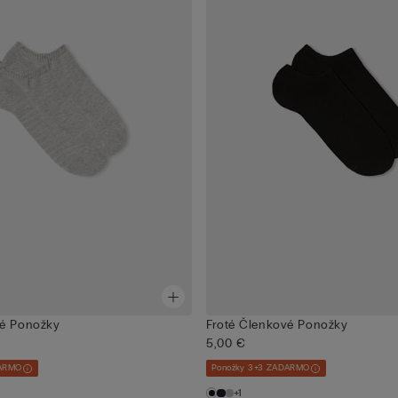
vé Ponožky
Froté Členkové Ponožky
5,00 €
DARMO
Ponožky 3+3 ZADARMO
+1