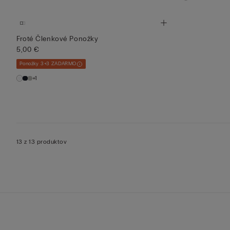
Froté Členkové Ponožky
5,00 €
Ponožky 3+3 ZADARMO
+1
13 z 13 produktov