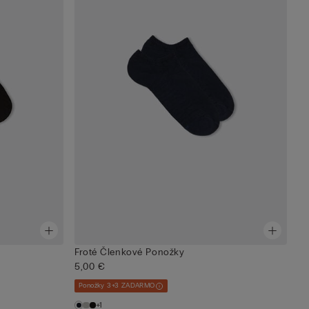
Froté Členkové Ponožky
5,00 €
Ponožky 3+3 ZADARMO
+1