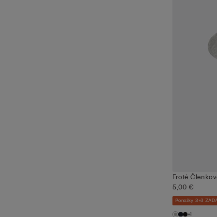
Froté Členko
5,00 €
Ponožky 3+3 ZA
+1