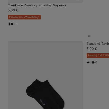
Členkové Ponožky z Bavlny Superior
5,00 €
Ponožky 3+3 ZADARMO
+1
Elastické Bav
5,00 €
Ponožky 3+3 ZA
+2