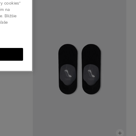
y
ry cookies”
tím na
. Bližšie
 Vaše