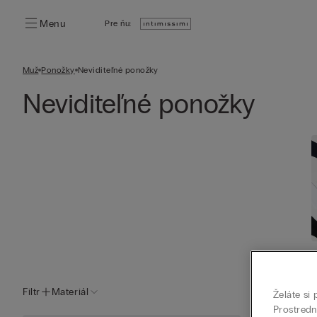
Menu
Pre ňu:
Muž
Ponožky
Neviditeľné ponožky
Neviditeľné ponožky
Filtr
Materiál
Želáte si
Prostred