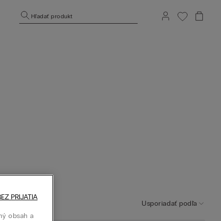
Hľadať produkt
EZ PRIJATIA
Usporiadať podľa
ný obsah a