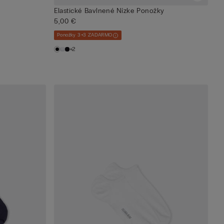
Elastické Bavlnené Nízke Ponožky
5,00 €
Ponožky 3+3 ZADARMO
+2