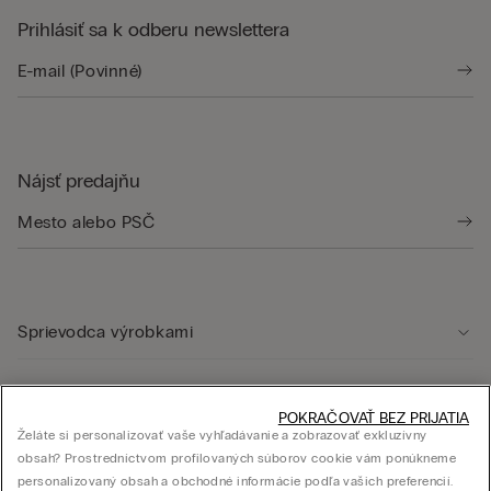
Prihlásiť sa k odberu newslettera
Nájsť predajňu
Sprievodca výrobkami
Starostlivosť o zákazníka
POKRAČOVAŤ BEZ PRIJATIA
Želáte si personalizovať vaše vyhľadávanie a zobrazovať exkluzívny
obsah? Prostredníctvom profilovaných súborov cookie vám ponúkneme
Právna oblasť
personalizovaný obsah a obchodné informácie podľa vašich preferencií.