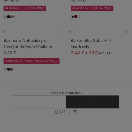
34,90 €
42,90 €
Mix&Match 3+1 ZADARMO
Mix&Match 3+1 ZADARMO
+1
Bavlnené Nohavičky s
Balkonetka Sofia Flirt
Tenkým Bočným Pásikom
Fearlessly
Ultrali...
11,90 €
21,40 €
(-50%)
42,90 €
Nohavičky 3+1/ 5+2/ 7+3 ZADARMO
24 z 1778 produktov
/
/
...
1
2
3
75