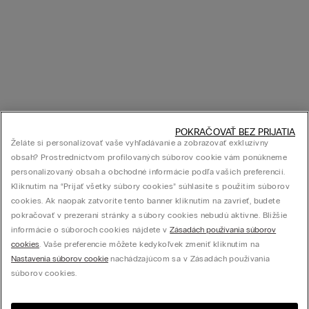
POKRAČOVAŤ BEZ PRIJATIA
Želáte si personalizovať vaše vyhľadávanie a zobrazovať exkluzívny
obsah? Prostredníctvom profilovaných súborov cookie vám ponúkneme
personalizovaný obsah a obchodné informácie podľa vašich preferencií.
Kliknutím na “Prijať všetky súbory cookies” súhlasíte s použitím súborov
cookies. Ak naopak zatvoríte tento banner kliknutím na zavrieť, budete
pokračovať v prezeraní stránky a súbory cookies nebudú aktívne. Bližšie
informácie o súboroch cookies nájdete v
Zásadách používania súborov
cookies
. Vaše preferencie môžete kedykoľvek zmeniť kliknutím na
Nastavenia súborov cookie
nachádzajúcom sa v Zásadách používania
súborov cookies.