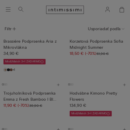
Filtr
Usporiadať podľa
Brassière Podprsenka Aria z
Korzetová Podprsenka Sofia
Mikrovlákna
Midnight Summer
34,90 €
18,50 €
(-70%)
61,90 €
Mix&Match 3+1 ZADARMO
+1
Trojuholníková Podprsenka
Hodvábne Kimono Pretty
Emma z Fresh Bamboo I Bl...
Flowers
11,90 €
(-70%)
134,90 €
39,90 €
Mix&Match 3+1 ZADARMO