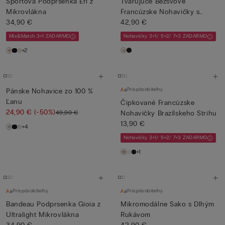
Športová Podprsenka Eri z
Tvarujúce Bezšvové
Mikrovlákna
Francúzske Nohavičky s
34,90 €
Vysokým ...
42,90 €
Mix&Match 3+1 ZADARMO
Nohavičky 3+1/ 5+2/ 7+3 ZADARMO
+2
Prispôsobiteľný
Pánske Nohavice zo 100 %
Ľanu
Čipkované Francúzske
24,90 €
(-50%)
49,90 €
Nohavičky Brazílskeho Strihu
13,90 €
+4
Nohavičky 3+1/ 5+2/ 7+3 ZADARMO
+1
Prispôsobiteľný
Prispôsobiteľný
Bandeau Podprsenka Gioia z
Mikromodálne Sako s Dlhým
Ultralight Mikrovlákna
Rukávom