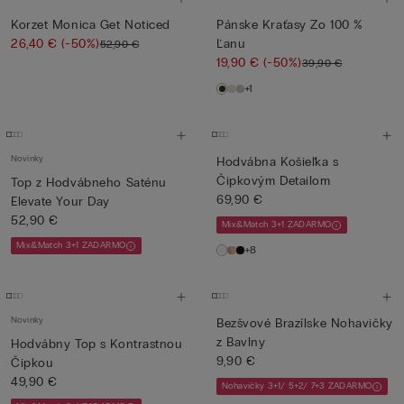
Korzet Monica Get Noticed
Pánske Kraťasy Zo 100 %
26,40 €
(-50%)
Ľanu
52,90 €
19,90 €
(-50%)
39,90 €
+1
Novinky
Hodvábna Košieľka s
Čipkovým Detailom
Top z Hodvábneho Saténu
69,90 €
Elevate Your Day
52,90 €
Mix&Match 3+1 ZADARMO
Mix&Match 3+1 ZADARMO
+8
Novinky
Bezšvové Brazílske Nohavičky
z Bavlny
Hodvábny Top s Kontrastnou
9,90 €
Čipkou
49,90 €
Nohavičky 3+1/ 5+2/ 7+3 ZADARMO