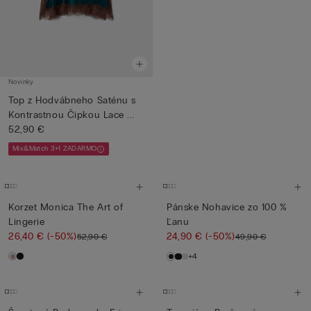
Novinky
Top z Hodvábneho Saténu s
Kontrastnou Čipkou Lace ...
52,90 €
Mix&Match 3+1 ZADARMO
Korzet Monica The Art of
Pánske Nohavice zo 100 %
Lingerie
Ľanu
26,40 €
(-50%)
24,90 €
(-50%)
52,90 €
49,90 €
+4