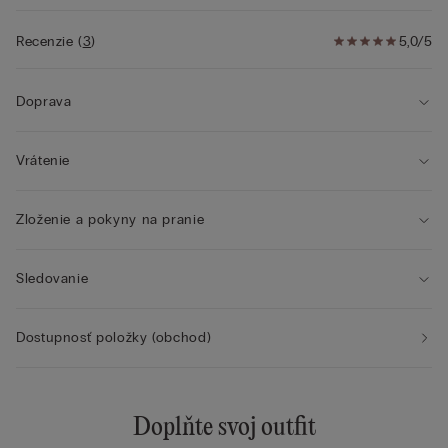
• Vynikajúce spevnenie
• Zvýrazňuje dekolt zaoblením poprsia
Recenzie
(
3
)
5,0/5
• Modelka je vysoká 175 cm a nosí veľkosť
2B/75B/34B/85B/42B
Doprava
Vrátenie
Zloženie a pokyny na pranie
Sledovanie
Dostupnosť položky (obchod)
Doplňte svoj outfit