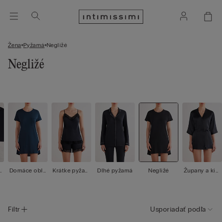
Žena
Pyžamá
Negližé
Negližé
t
Domáce oble
Krátke pyžam
Dlhé pyžamá
Negližé
Župany a kim
čenie
á
oná
Filtr
Usporiadať podľa