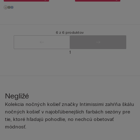
6 z 6 produktov
1
Negližé
Kolekcia nočných košieľ značky Intimissimi zahŕňa škálu
nočných košieľ v najobľúbenejších farbách sezóny pre
tie, ktoré hľadajú pohodlie, no nechcú obetovať
módnosť.