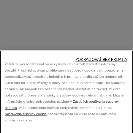
POKRAČOVAŤ BEZ PRIJATIA
Želáte si personalizovať vaše vyhľadávanie a zobrazovať exkluzívny
obsah? Prostredníctvom profilovaných súborov cookie vám ponúkneme
personalizovaný obsah a obchodné informácie podľa vašich preferencií.
Kliknutím na “Prijať všetky súbory cookies” súhlasíte s použitím súborov
cookies. Ak naopak zatvoríte tento banner kliknutím na zavrieť, budete
pokračovať v prezeraní stránky a súbory cookies nebudú aktívne. Bližšie
informácie o súboroch cookies nájdete v
Zásadách používania súborov
cookies
. Vaše preferencie môžete kedykoľvek zmeniť kliknutím na
Nastavenia súborov cookie
nachádzajúcom sa v Zásadách používania
súborov cookies.