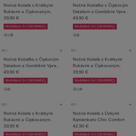
Nočná Košeľa s Krátkymi
Nočná Košieľka s Čipkovým
Rukávmi a Čipkovaným
Detailom a Gombíkmi Vpre...
Detai...
39,90 €
49,90 €
Mix&Match 3+1 ZADARMO
Mix&Match 3+1 ZADARMO
Nočná Košieľka s Čipkovým
Nočná Košeľa s Krátkymi
Detailom a Gombíkmi Vpre...
Rukávmi a Čipkovaným
49,90 €
Detai...
39,90 €
Mix&Match 3+1 ZADARMO
Mix&Match 3+1 ZADARMO
Nočná Košeľa s Krátkymi
Nočná Košeľa s Úzkymi
Rukávmi a Čipkovaným
Ramienkami Chic Comfort
Detai...
39,90 €
42,90 €
Mix&Match 3+1 ZADARMO
Mix&Match 3+1 ZADARMO