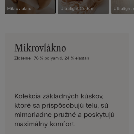
Mikrovlákno
Ultralight Cotton
Ultraľight
Mikrovlákno
Zloženie:
76 % polyamid,
24 % elastan
Kolekcia základných kúskov,
ktoré sa prispôsobujú telu, sú
mimoriadne pružné a poskytujú
maximálny komfort.