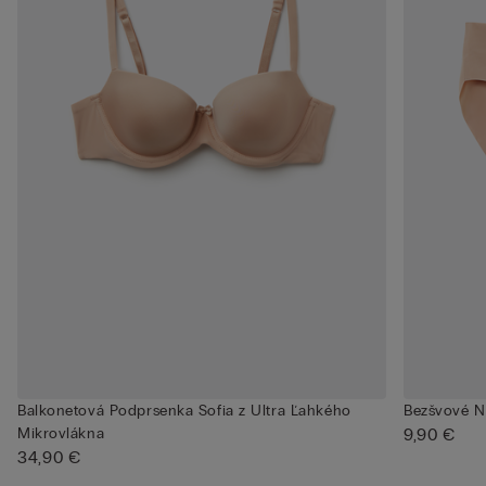
Balkonetová Podprsenka Sofia z Ultra Ľahkého
Bezšvové N
Mikrovlákna
9,90 €
34,90 €