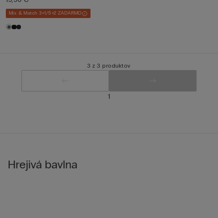
Mix & Match 3+1/5+2 ZADARMO
3 z 3 produktov
1
Hrejivá bavlna