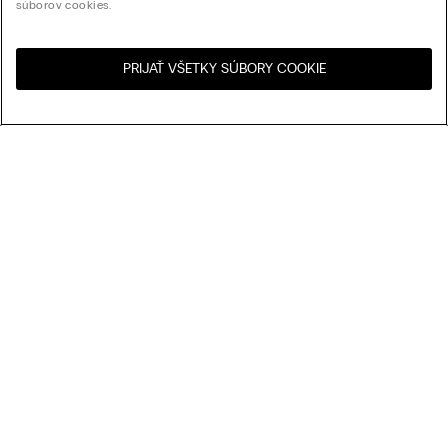
súborov cookies.
PRIJAŤ VŠETKY SÚBORY COOKIE
Navštívte internetový
United States
obchod svojej krajiny:
Usporiadať podľa
Najpredávanejšie
Cena zostupne
My Intimissimi
Cena vzostupne
Najnovšie
Darčeková karta
Udržateľnosť