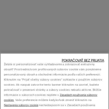
POKRAČOVAŤ BEZ PRIJATIA
Želáte si personalizovať vaše vyhľadávanie a zobrazovať exkluzívny
obsah? Prostredníctvom profilovaných súborov cookie vám ponúkneme
personalizovaný obsah a obchodné informácie podľa vašich preferencií.
Kliknutím na “Prijať všetky súbory cookies” súhlasíte s použitím súborov
cookies. Ak naopak zatvoríte tento banner kliknutím na zavrieť, budete
pokračovať v prezeraní stránky a súbory cookies nebudú aktívne. Bližšie
informácie o súboroch cookies nájdete v
Zásadách používania súborov
cookies
. Vaše preferencie môžete kedykoľvek zmeniť kliknutím na
Nastavenia súborov cookie
nachádzajúcom sa v Zásadách používania