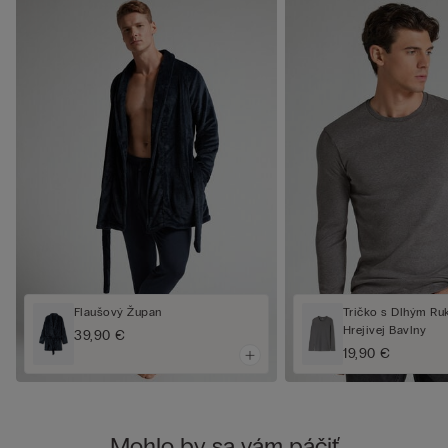
Flaušový Župan
Tričko s Dlhým Ru
Hrejivej Bavlny
39,90 €
19,90 €
Mohlo by sa vám páčiť