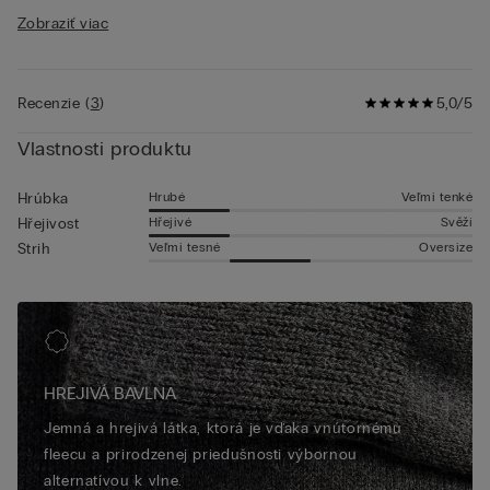
vlastnosti materiálu, strihu a spracovania ako výrobok uvedený
Zobraziť viac
na tejto stránke.
Recenzie
(
3
)
5,0/5
Vlastnosti produktu
Hrubé
Veľmi tenké
Hrúbka
Hřejivé
Svěží
Hřejivost
Veľmi tesné
Oversize
Strih
HREJIVÁ BAVLNA
Jemná a hrejivá látka, ktorá je vďaka vnútornému
fleecu a prirodzenej priedušnosti výbornou
alternatívou k vlne.