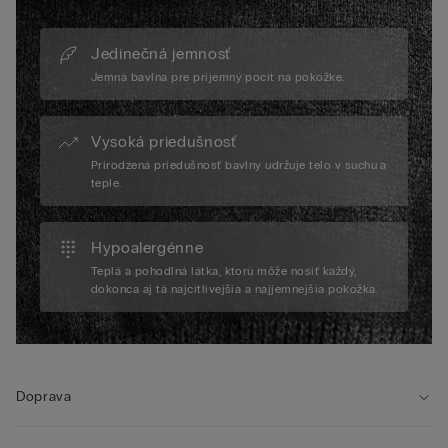
Jedinečná jemnosť
Jemná bavlna pre príjemný pocit na pokožke.
Vysoká priedušnosť
Prirodzená priedušnosť bavlny udržuje telo v suchu a
teple.
Hypoalergénne
Teplá a pohodlná látka, ktorú môže nosiť každý,
dokonca aj tá najcitlivejšia a najjemnejšia pokožka.
Doprava