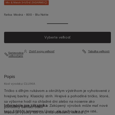
Mix & Match 3+1/5+2 ZADARMO
Farba:
Modrá -
800 - Blu Notte
Vyberte veľkosť
Zistiť svoju veľkosť
Tabuľka veľkostí
Sprievodca
veľkosťami
Popis
Kód výrobku: CLU14A
Tričko s dlhým rukávom a okrúhlym výstrihom je vyhotovené z
hrejivej bavlny. Klasický strih. Hrejivé a pohodlné tričko, ktoré
sa výborne hodí na chladné dni alebo na nosenie ako
Informácie pre zákazníka:
Zakúpený výrobok môže mať nové
pohodlný domáci odev.
logo IUMAN Intimissimi Uomo, ale zachováva si tie isté
Model je vysoký 185 cm a má oblečenú veľkosť L.