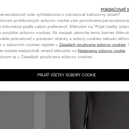
POKRAČOVAŤ B
 personalizovať vaše vyhľadávanie a zobrazovať exkluzívny obsah?
níctvom profilovaných súborov cookie vám ponúkneme personalizova
informácie podľa vašich preferencií. Kliknutím na “Prijať všetky súbo
 s použitím súborov cookies. Ak naopak zatvoríte tento banner kliknu
budete pokračovať v prezeraní stránky a súbory cookies nebudú aktívne
e o súboroch cookies nájdete v
Zásadách používania súborov cookies
.
ie môžete kedykoľvek zmeniť kliknutím na
Nastavenia súborov cookie
júcom sa v Zásadách používania súborov cookies.
PRIJAŤ VŠETKY SÚBORY COOKIE