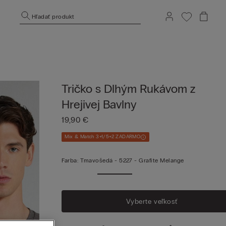
Hľadať produkt
Tričko s Dlhým Rukávom z
Hrejivej Bavlny
19,90 €
Mix & Match 3+1/5+2 ZADARMO
Farba:
Tmavošedá -
5227 - Grafite Melange
Vyberte veľkosť