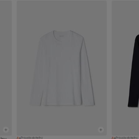
Prispôsobiteľný
Prispôsobiteľný
vlny