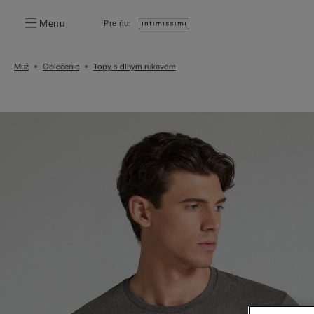
Menu
Pre ňu:
Muž
Oblečenie
Topy s dlhým rukávom