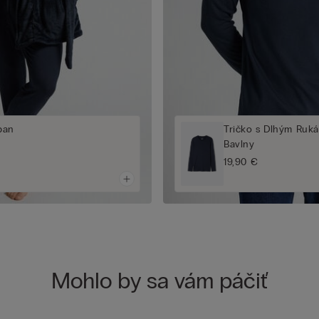
pan
Tričko s Dlhým Ruká
Bavlny
19,90 €
Mohlo by sa vám páčiť