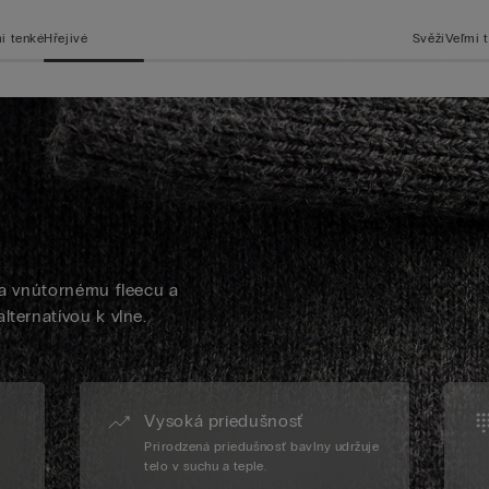
i tenké
Hřejivé
Svěží
Veľmi 
aka vnútornému fleecu a
lternatívou k vlne.
Vysoká priedušnosť
Prirodzená priedušnosť bavlny udržuje
telo v suchu a teple.