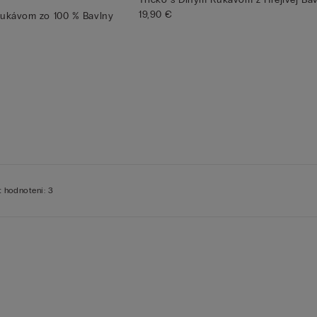
19,90 €
Rukávom zo 100 % Bavlny
 hodnotení: 3