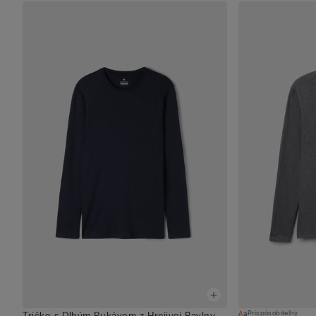
Prispôsobiteľný
Tričko s Dlhým Rukávom z Hrejivej Bavlny