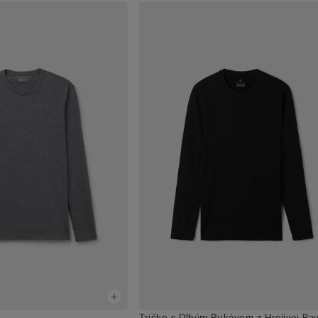
Tričko s Dlhým Rukávom z Hrejivej Ba