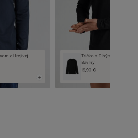
vom z Hrejivej
Tričko s Dlhým Rukávom z H
Bavlny
19,90 €