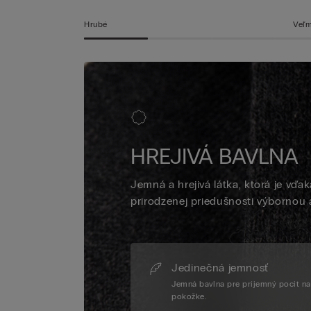
Hrubé
Veľm
HREJIVÁ BAVLNA
Jemná a hrejivá látka, ktorá je vď
prirodzenej priedušnosti výbornou a
Jedinečná jemnosť
Jemná bavlna pre príjemný pocit na
pokožke.