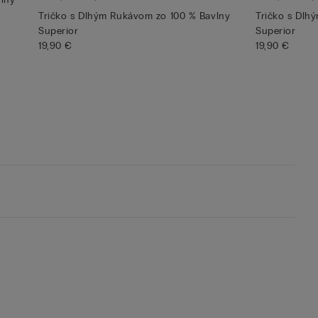
Tričko s Dlhým Rukávom zo 100 % Bavlny
Tričko s Dlh
Superior
Superior
19,90 €
19,90 €