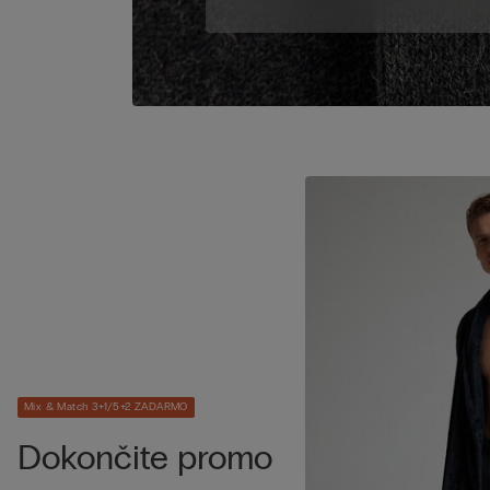
Mix & Match 3+1/5+2 ZADARMO
Dokončite promo