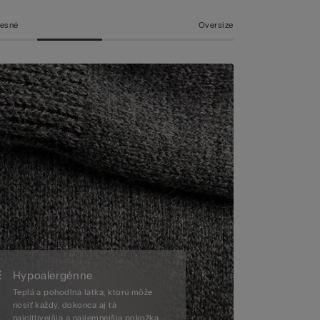
tesné
Oversize
Hypoalergénne
Teplá a pohodlná látka, ktorú môže
nosiť každý, dokonca aj tá
najcitlivejšia a najjemnejšia pokožka.