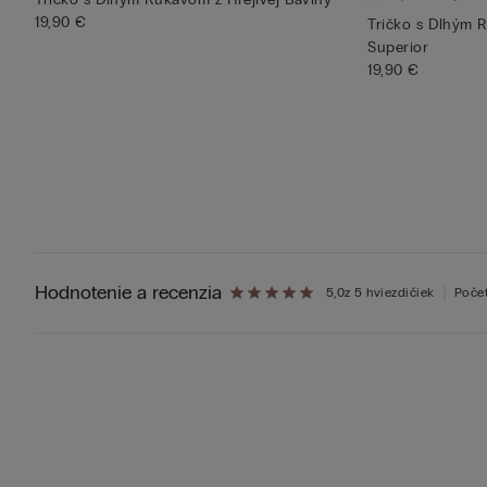
19,90 €
Tričko s Dlhým 
Superior
19,90 €
Hodnotenie a recenzia
5,0
z 5 hviezdičiek
Počet