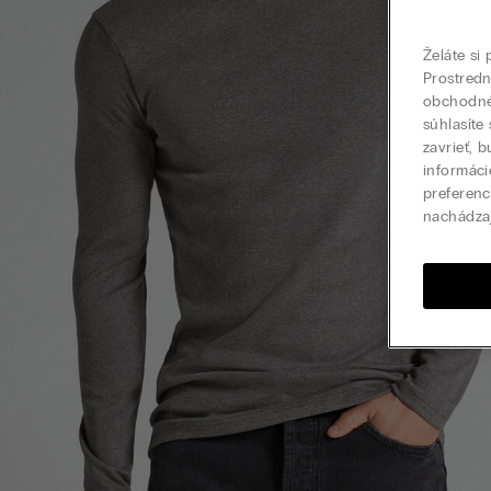
Želáte si
Prostred
obchodné 
súhlasíte
zavrieť, 
informáci
preferenc
nachádza