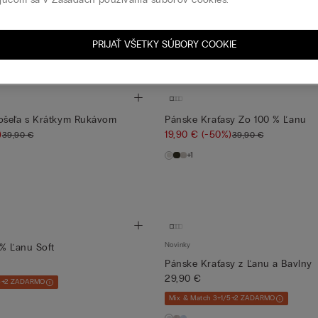
24,90 €
(-50%)
49,90 €
y zo 100 % Ľanu
+4
/5+2 ZADARMO
PRIJAŤ VŠETKY SÚBORY COOKIE
ošeľa s Krátkym Rukávom
Pánske Kraťasy Zo 100 % Ľanu
)
19,90 €
(-50%)
39,90 €
39,90 €
+1
Novinky
 % Ľanu Soft
Pánske Kraťasy z Ľanu a Bavlny
29,90 €
/5+2 ZADARMO
Mix & Match 3+1/5+2 ZADARMO