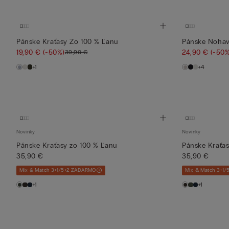
Pánske Kraťasy Zo 100 % Ľanu
Pánske Nohav
19,90 €
(-50%)
24,90 €
(-50%
39,90 €
+1
+4
Novinky
Novinky
Pánske Kraťasy zo 100 % Ľanu
Pánske Kraťas
35,90 €
35,90 €
Mix & Match 3+1/5+2 ZADARMO
Mix & Match 3+1
+1
+1