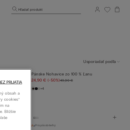
Hľadať produkt
Usporiadať podľa
Pánske Nohavice zo 100 % Ľanu
24,90 €
(-50%)
49,90 €
EZ PRIJATIA
+4
ný obsah a
ry cookies”
tím na
. Bližšie
 Vaše
Prispôsobiteľný