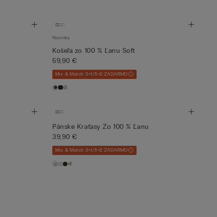
Novinky
Košeľa zo 100 % Ľanu Soft
59,90 €
Mix & Match 3+1/5+2 ZADARMO
Pánske Kraťasy Zo 100 % Ľanu
39,90 €
Mix & Match 3+1/5+2 ZADARMO
+1