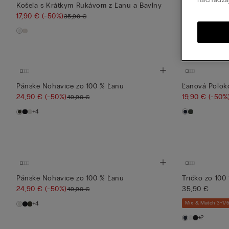
Košeľa s Krátkym Rukávom z Ľanu a Bavlny
Pánske Kraťas
17,90 €
(-50%)
35,90 €
35,90 €
Mix & Match 3+1
+1
Pánske Nohavice zo 100 % Ľanu
Ľanová Polok
24,90 €
(-50%)
19,90 €
(-50%
49,90 €
+4
Pánske Nohavice zo 100 % Ľanu
Tričko zo 100
24,90 €
(-50%)
35,90 €
49,90 €
+4
Mix & Match 3+1
+2