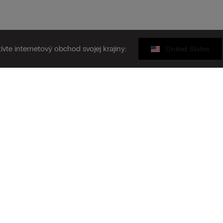
ívte internetový obchod svojej krajiny:
United States
Darčeková karta
ásiť sa k odberu newslettera
N