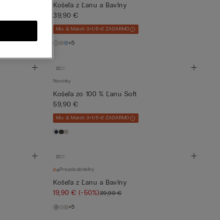
Košeľa z Ľanu a Bavlny
39,90 €
Mix & Match 3+1/5+2 ZADARMO
+5
Novinky
Košeľa zo 100 % Ľanu Soft
59,90 €
Mix & Match 3+1/5+2 ZADARMO
Prispôsobiteľný
Košeľa z Ľanu a Bavlny
19,90 €
(-50%)
39,90 €
+5