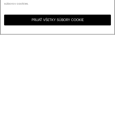
súborov cookies.
PRIJAŤ VŠETKY SÚBORY COOKIE
Navštívte internetový
United States
obchod svojej krajiny:
Usporiadať podľa
Najpredávanejšie
Cena zostupne
My Intimissimi
Cena vzostupne
Najnovšie
Darčeková karta
Udržateľnosť