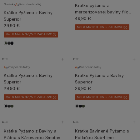
Novinky
Prispôsobiteľný
Krátke pyžamo z
mercerizovanej bavlny filo
Krátke Pyžamo z Bavlny
Premium
49,90 €
Superior
29,90 €
Mix & Match 3+1/5+2 ZADARMO
Mix & Match 3+1/5+2 ZADARMO
Prispôsobiteľný
Prispôsobiteľný
Krátke Pyžamo z Bavlny
Krátke Pyžamo z Bavlny
Superior
Superior
29,90 €
29,90 €
Mix & Match 3+1/5+2 ZADARMO
Mix & Match 3+1/5+2 ZADARMO
Krátke Pyžamo z Bavlny a
Krátke Bavlnené Pyžamo s
Plátna s Károvanou Smotan...
Potlačou Sub-Lime