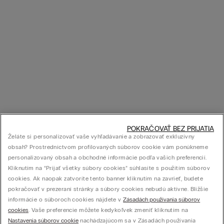
POKRAČOVAŤ BEZ PRIJATIA
Želáte si personalizovať vaše vyhľadávanie a zobrazovať exkluzívny
obsah? Prostredníctvom profilovaných súborov cookie vám ponúkneme
personalizovaný obsah a obchodné informácie podľa vašich preferencií.
Kliknutím na “Prijať všetky súbory cookies” súhlasíte s použitím súborov
cookies. Ak naopak zatvoríte tento banner kliknutím na zavrieť, budete
pokračovať v prezeraní stránky a súbory cookies nebudú aktívne. Bližšie
informácie o súboroch cookies nájdete v
Zásadách používania súborov
cookies
. Vaše preferencie môžete kedykoľvek zmeniť kliknutím na
Nastavenia súborov cookie
nachádzajúcom sa v Zásadách používania