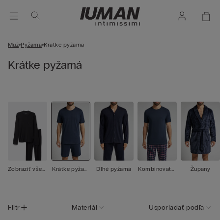
Muž
Pyžamá
Krátke pyžamá
Krátke pyžamá
Zobraziť všet
Krátke pyžam
Dlhé pyžamá
Kombinovateľ
Župany
ko
á
né pyžamá
Filtr
Materiál
Usporiadať podľa