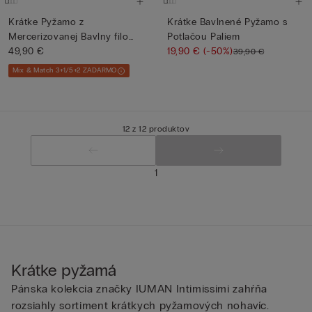
Krátke Pyžamo z
Krátke Bavlnené Pyžamo s
Mercerizovanej Bavlny filo
Potlačou Paliem
Premium
49,90 €
19,90 €
(-50%)
39,90 €
Mix & Match 3+1/5+2 ZADARMO
12 z 12 produktov
1
Krátke pyžamá
Pánska kolekcia značky IUMAN Intimissimi zahŕňa
rozsiahly sortiment krátkych pyžamových nohavíc.