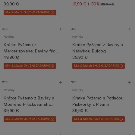
39,90 €
19,90 €
(-50%)
39,90 €
Mix & Match 3+1/5+2 ZADARMO
Novinky
Novinky
Krátke Pyžamo z
Krátke Pyžamo z Bavlny s
Mercerizovanej Bavlny filo
Nášivkou Buldog
Premium
49,90 €
39,90 €
Mix & Match 3+1/5+2 ZADARMO
Mix & Match 3+1/5+2 ZADARMO
Novinky
Novinky
Krátke Pyžamo z Bavlny a
Krátke Pyžamo s Potlačou
Modrého Prúžkovaného
Piškvorky s Pivami
Plát...
39,90 €
39,90 €
Mix & Match 3+1/5+2 ZADARMO
Mix & Match 3+1/5+2 ZADARMO