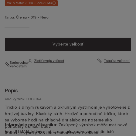
Mix & Match 3+1/5+2 ZADARMO
Farba:
Čierna -
019 - Nero
Vyberte veľkosť
Zistiť svoju veľkosť
Tabuľka veľkostí
Sprievodca
veľkosťami
Popis
Kód výrobku: CLU14A
Tričko s dlhým rukávom a okrúhlym výstrihom je vyhotovené z
hrejivej bavlny. Klasický strih. Hrejivé a pohodlné tričko, ktoré
sa výborne hodí na chladné dni alebo na nosenie ako
Informácie pre zákazníka:
Zakúpený výrobok môže mať nové
pohodlný domáci odev.
logo IUMAN Intimissimi Uomo, ale zachováva si tie isté
Model je vysoký 185 cm a má oblečenú veľkosť L.