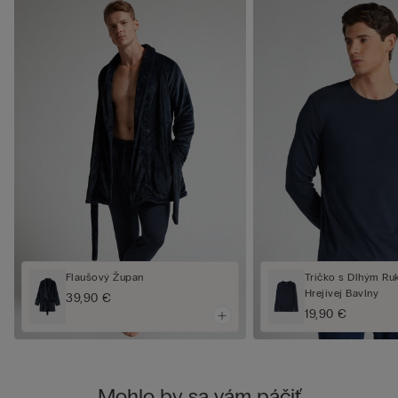
Flaušový Župan
Tričko s Dlhým Ru
Hrejivej Bavlny
39,90 €
19,90 €
Mohlo by sa vám páčiť