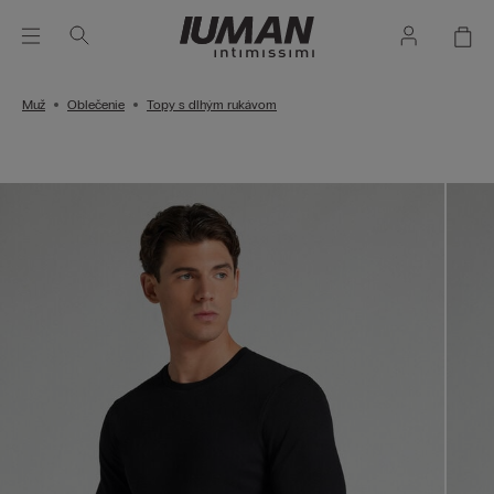
Muž
Oblečenie
Topy s dlhým rukávom