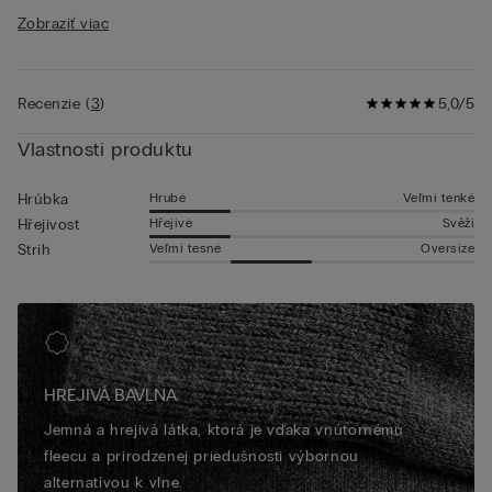
vlastnosti materiálu, strihu a spracovania ako výrobok uvedený
Zobraziť viac
na tejto stránke.
Recenzie
(
3
)
5,0/5
Vlastnosti produktu
Hrubé
Veľmi tenké
Hrúbka
Hřejivé
Svěží
Hřejivost
Veľmi tesné
Oversize
Strih
HREJIVÁ BAVLNA
Jemná a hrejivá látka, ktorá je vďaka vnútornému
fleecu a prirodzenej priedušnosti výbornou
alternatívou k vlne.