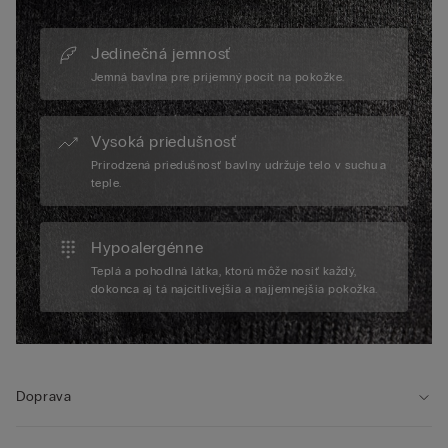
Jedinečná jemnosť
Jemná bavlna pre príjemný pocit na pokožke.
Vysoká priedušnosť
Prirodzená priedušnosť bavlny udržuje telo v suchu a
teple.
Hypoalergénne
Teplá a pohodlná látka, ktorú môže nosiť každý,
dokonca aj tá najcitlivejšia a najjemnejšia pokožka.
Doprava