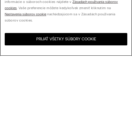
informácie o súboroch cookies nájdete v
Zásadách používania súborov
cookies
. Vaše preferencie môžete kedykoľvek zmeniť kliknutím na
Nastavenia súborov cookie
nachádzajúcom sa v Zásadách používania
súborov cookies.
PRIJAŤ VŠETKY SÚBORY COOKIE
Navštívte internetový
United States
obchod svojej krajiny:
Usporiadať podľa
Najpredávanejšie
Cena zostupne
My Intimissimi
Cena vzostupne
Najnovšie
Darčeková karta