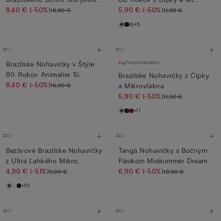
...
8,40 €
(-50%)
5,90 €
(-50%)
16,90 €
11,90 €
+5
Prispôsobiteľný
Brazílske Nohavičky v Štýle
80. Rokov Animalier Si...
Brazílske Nohavičky z Čipky
8,40 €
(-50%)
16,90 €
a Mikrovlákna
5,90 €
(-50%)
11,90 €
+11
Bezšvové Brazílske Nohavičky
Tangá Nohavičky s Bočným
z Ultra Ľahkého Mikro...
Pásikom Midsummer Dream
4,90 €
(-51%)
6,90 €
(-50%)
9,90 €
13,90 €
+10