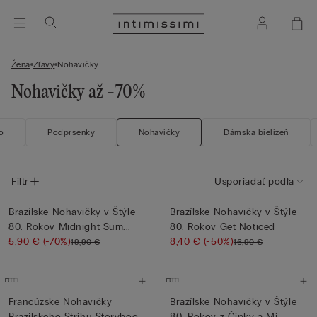
Žena
Zľavy
Nohavičky
Nohavičky až -70%
o
Podprsenky
Nohavičky
Dámska bielizeň
Filtr
Usporiadať podľa
Brazílske Nohavičky v Štýle
Brazílske Nohavičky v Štýle
80. Rokov Midnight Sum...
80. Rokov Get Noticed
5,90 €
(-70%)
8,40 €
(-50%)
19,90 €
16,90 €
Francúzske Nohavičky
Brazílske Nohavičky v Štýle
Brazílskeho Strihu Storybook
80. Rokov z Čipky a Mi...