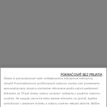
POKRAČOVAŤ BEZ PRIJATIA
Želáte si personalizovať vaše vyhľadávanie a zobrazovať exkluzívny
obsah? Prostredníctvom profilovaných súborov cookie vám ponúkneme
personalizovaný obsah a obchodné informácie podľa vašich preferencií.
Kliknutím na “Prijať všetky súbory cookies” súhlasíte s použitím súborov
cookies. Ak naopak zatvoríte tento banner kliknutím na zavrieť, budete
pokračovať v prezeraní stránky a súbory cookies nebudú aktívne. Bližšie