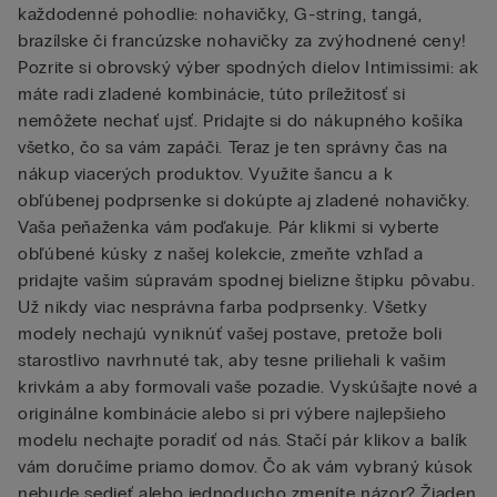
každodenné pohodlie: nohavičky, G-string, tangá,
brazílske či francúzske nohavičky za zvýhodnené ceny!
Pozrite si obrovský výber spodných dielov Intimissimi: ak
máte radi zladené kombinácie, túto príležitosť si
nemôžete nechať ujsť. Pridajte si do nákupného košíka
všetko, čo sa vám zapáči. Teraz je ten správny čas na
nákup viacerých produktov. Využite šancu a k
obľúbenej podprsenke si dokúpte aj zladené nohavičky.
Vaša peňaženka vám poďakuje. Pár klikmi si vyberte
obľúbené kúsky z našej kolekcie, zmeňte vzhľad a
pridajte vašim súpravám spodnej bielizne štipku pôvabu.
Už nikdy viac nesprávna farba podprsenky. Všetky
modely nechajú vyniknúť vašej postave, pretože boli
starostlivo navrhnuté tak, aby tesne priliehali k vašim
krivkám a aby formovali vaše pozadie. Vyskúšajte nové a
originálne kombinácie alebo si pri výbere najlepšieho
modelu nechajte poradiť od nás. Stačí pár klikov a balík
vám doručíme priamo domov. Čo ak vám vybraný kúsok
nebude sedieť alebo jednoducho zmeníte názor? Žiaden