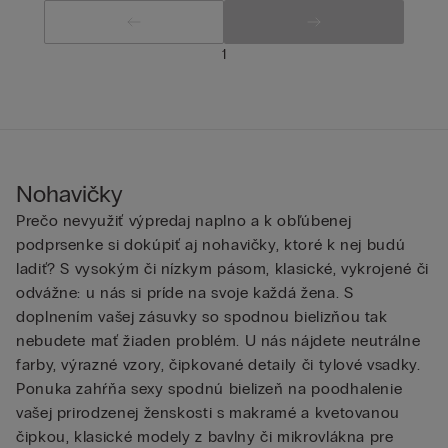
1
Nohavičky
Prečo nevyužiť výpredaj naplno a k obľúbenej
podprsenke si dokúpiť aj nohavičky, ktoré k nej budú
ladiť? S vysokým či nízkym pásom, klasické, vykrojené či
odvážne: u nás si príde na svoje každá žena. S
doplnením vašej zásuvky so spodnou bielizňou tak
nebudete mať žiaden problém. U nás nájdete neutrálne
farby, výrazné vzory, čipkované detaily či tylové vsadky.
Ponuka zahŕňa sexy spodnú bielizeň na poodhalenie
vašej prirodzenej ženskosti s makramé a kvetovanou
čipkou, klasické modely z bavlny či mikrovlákna pre