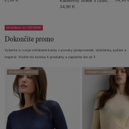
ramie...
21,90 €
34,90 
Kašmírový Sveter s Lodič...
34,90 €
Mix&Match 3+1 ZADARMO
Dokončite promo
Vyberte si svoje obľúbené kúsky z ponuky podprseniek, oblečenia, pyžám a
lingerie. Vložte do košíka 4 produkty a zaplatíte len za 3
Ultralight s kašmírom
Ultralight s kašmírom