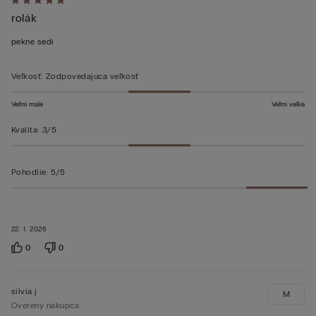
Hodnotenie:
rolák
5
z 5
pekne sedí
Veľkosť
:
Zodpovedajúca veľkosť
Veľmi malé
Veľmi veľké
Kvalita
:
3/5
Pohodlie
:
5/5
22. 1. 2026
0
0
silvia j
M
Overený nákupca