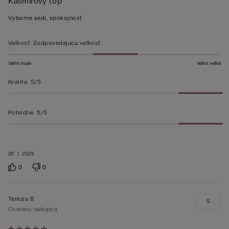
Kašmírový top
5
z 5
Vyborne sedi, spokojnosť.
Veľkosť
:
Zodpovedajúca veľkosť
Veľmi malé
Veľmi veľké
Kvalita
:
5/5
Pohodlie
:
5/5
28. 1. 2026
0
0
Terézia B
S
Overený nákupca