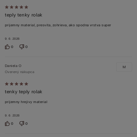
Hodnotenie:
teply tenky rolak
5
z 5
prijemny material, presvita, zohrieva, ako spodna vrstva super
9. 6. 2026
0
0
Daniela O
M
Overený nákupca
Hodnotenie:
tenky teply rolak
5
z 5
prijemny hrejivy material
9. 6. 2026
0
0