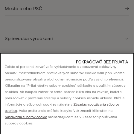
Sprievodca výrobkami
Starostlivosť o zákazníka
POKRAČOVAŤ BEZ PRIJATIA
Želáte si personalizovať vaše vyhľadávanie a zobrazovať exkluzívny
obsah? Prostredníctvom profilovaných súborov cookie vám ponúkneme
Právna oblasť
personalizovaný obsah a obchodné informácie podľa vašich preferencií.
Kliknutím na “Prijať všetky súbory cookies” súhlasíte s použitím súborov
cookies. Ak naopak zatvoríte tento banner kliknutím na zavrieť, budete
Firma
pokračovať v prezeraní stránky a súbory cookies nebudú aktívne. Bližšie
informácie o súboroch cookies nájdete v
Zásadách používania súborov
cookies
. Vaše preferencie môžete kedykoľvek zmeniť kliknutím na
Nastavenia súborov cookie
nachádzajúcom sa v Zásadách používania
súborov cookies.
© CALZEDONIA SLOVAK s.r.o., Mlynské nivy 5, 821 09 Bratislava – IČO: 44614004