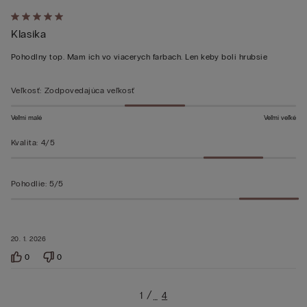
Hodnotenie:
Klasika
5
z 5
Pohodlny top. Mam ich vo viacerych farbach. Len keby boli hrubsie
Veľkosť
:
Zodpovedajúca veľkosť
Veľmi malé
Veľmi veľké
Kvalita
:
4/5
Pohodlie
:
5/5
20. 1. 2026
0
0
1
4
…