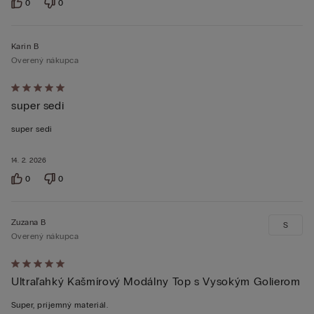
0
0
Karin B
Overený nákupca
Hodnotenie:
super sedi
5
z 5
super sedi
14. 2. 2026
0
0
Zuzana B
S
Overený nákupca
Hodnotenie:
Ultraľahký Kašmírový Modálny Top s Vysokým Golierom
5
z 5
Super, príjemný materiál.