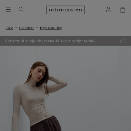
Žena
Oblečenie
High Neck Top
Vyberte si svoje obľúbené kúsky z podprseniek,
oblečenia, pyžám a lingerie. Vložte do košíka 4 produkty
a zaplatíte len za 3