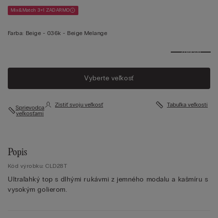
Mix&Match 3+1 ZADARMO
Farba:
Beige -
036k - Beige Melange
Zobraziť
viac
Vyberte veľkosť
Zistiť svoju veľkosť
Tabuľka veľkostí
Sprievodca
veľkosťami
Popis
Kód výrobku: CLD28T
Ultraľahký top s dlhými rukávmi z jemného modalu a kašmíru s
vysokým golierom.