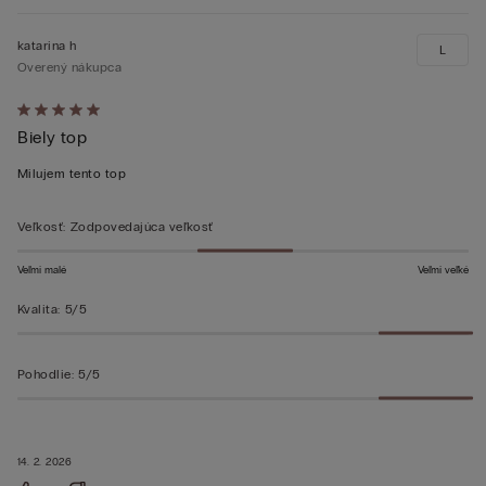
katarina h
L
Overený nákupca
Hodnotenie:
Biely top
5
z 5
Milujem tento top
Veľkosť
:
Zodpovedajúca veľkosť
Veľmi malé
Veľmi veľké
Kvalita
:
5/5
Pohodlie
:
5/5
14. 2. 2026