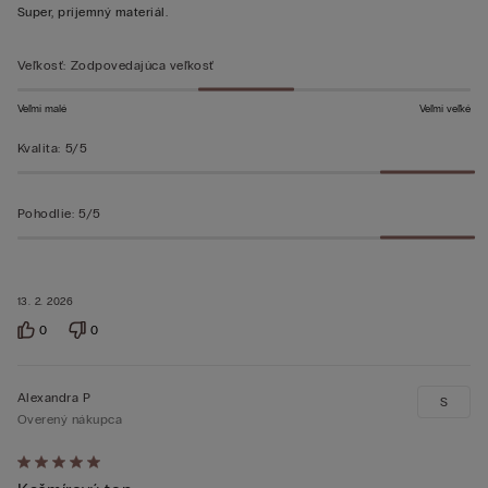
z 5
Super, príjemný materiál.
Veľkosť
:
Zodpovedajúca veľkosť
Veľmi malé
Veľmi veľké
Kvalita
:
5/5
Pohodlie
:
5/5
13. 2. 2026
0
0
Alexandra P
S
Overený nákupca
Hodnotenie: