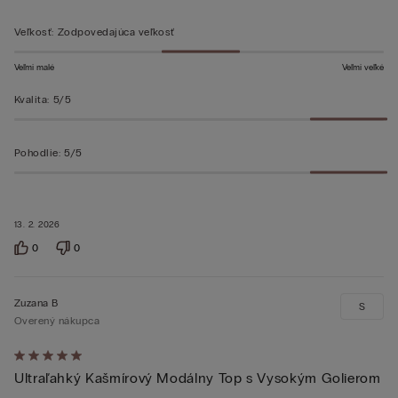
Veľkosť
:
Zodpovedajúca veľkosť
Veľmi malé
Veľmi veľké
Kvalita
:
5/5
Pohodlie
:
5/5
13. 2. 2026
0
0
Zuzana B
S
Overený nákupca
Hodnotenie:
Ultraľahký Kašmírový Modálny Top s Vysokým Golierom
5