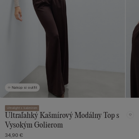
Nakúp si outfit
Ultralight s kašmírom
Ultraľahký Kašmírový Modálny Top s
Vysokým Golierom
34,90 €