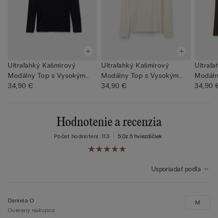
Ultraľahký Kašmírový
Ultraľahký Kašmírový
Ultraľ
Modálny Top s Vysokým
Modálny Top s Vysokým
Modáln
Goliero...
34,90 €
Goliero...
34,90 €
Goliero.
34,90 
Hodnotenie a recenzia
Počet hodnotení: 113
5,0
z 5 hviezdičiek
Usporiadať podľa
Daniela O
M
Overený nákupca