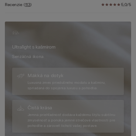
Recenzie
(
113
)
5,0/5
Ultraľight s kašmírom
Senzáčná ikona.
Mäkká na dotyk
Luxusná zmes priedušného modalu a kašmíru,
spriadaná do spojenia luxusu a pohodlia.
Čistá krása
Jemná priehľadnosť dodáva každému štýlu subtílnu
zmyselnosť a ponúka jemné strečové vlastnosti pre
pohodlie a zároveň lichotí vašej postave.