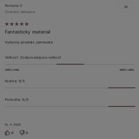
Romana V
M
Overený nákupca
Hodnotenie:
Fantasticky material
5
z 5
Vyborny produkt, jemnucke
Veľkosť
:
Zodpovedajúca veľkosť
Veľmi malé
Veľmi veľké
Kvalita
:
5/5
Pohodlie
:
5/5
10. 4. 2026
0
0