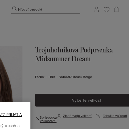
Hľadať produkt
Trojuholníková Podprsenka
Midsummer Dream
Farba:
-
118k - Natural/cream Beige
Vyberte veľkosť
EZ PRIJATIA
Zistiť svoju veľkosť
Tabuľka veľkostí
Sprievodca
veľkosťami
ný obsah a