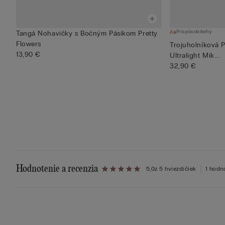
Prispôsobiteľný
Tangá Nohavičky s Bočným Pásikom Pretty
Flowers
Trojuholníková 
13,90 €
Ultralight Mik...
32,90 €
Hodnotenie a recenzia
5,0
z 5 hviezdičiek
1 hodn