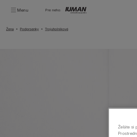
Menu
Pre neho:
Žena
Podprsenky
Trojuholníkové
Želáte si
Prostred