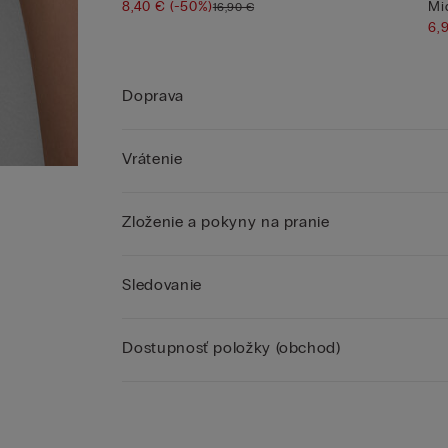
8,40 €
(-50%)
Mi
16,90 €
6,
Doprava
Vrátenie
Zloženie a pokyny na pranie
Sledovanie
Dostupnosť položky (obchod)