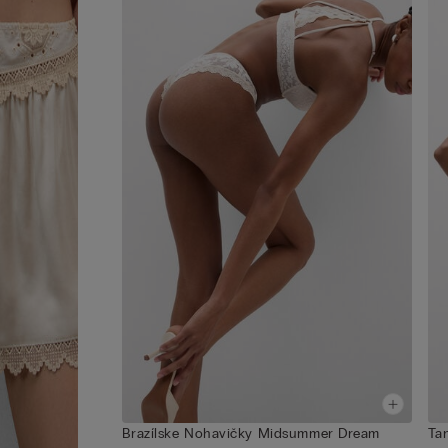
Brazílske Nohavičky Midsummer Dream
Ta