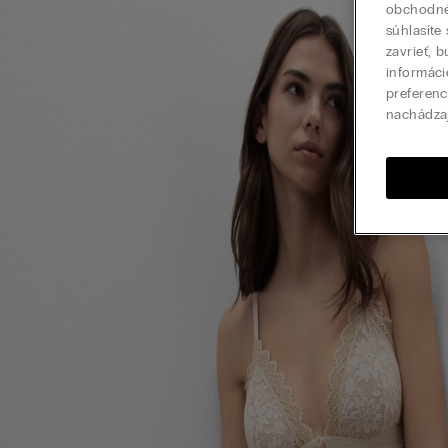
obchodné 
súhlasíte
zavrieť, 
informáci
preferenc
nachádza