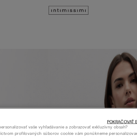
POKRAČOVAŤ B
 personalizovať vaše vyhľadávanie a zobrazovať exkluzívny obsah?
níctvom profilovaných súborov cookie vám ponúkneme personalizova