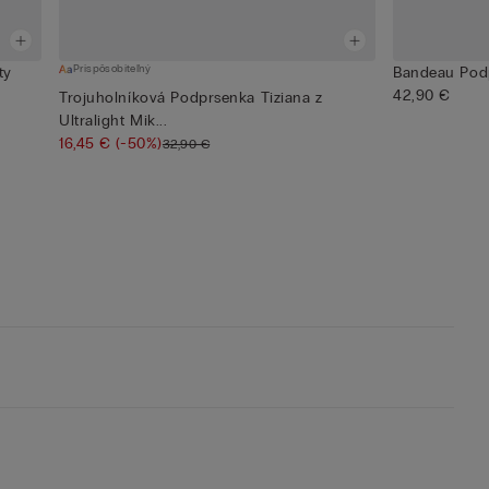
Prispôsobiteľný
ty
Bandeau Podp
42,90 €
Trojuholníková Podprsenka Tiziana z
Ultralight Mik...
16,45 €
(-50%)
32,90 €