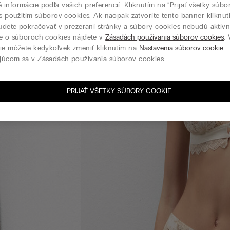
informácie podľa vašich preferencií. Kliknutím na “Prijať všetky súbo
 s použitím súborov cookies. Ak naopak zatvoríte tento banner kliknu
budete pokračovať v prezeraní stránky a súbory cookies nebudú aktívne
e o súboroch cookies nájdete v
Zásadách používania súborov cookies
.
ie môžete kedykoľvek zmeniť kliknutím na
Nastavenia súborov cookie
júcom sa v Zásadách používania súborov cookies.
PRIJAŤ VŠETKY SÚBORY COOKIE