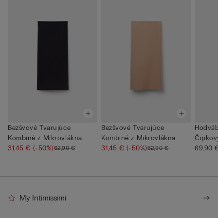
Bezšvové Tvarujúce
Bezšvové Tvarujúce
Hodváb
Kombiné z Mikrovlákna
Kombiné z Mikrovlákna
Čipkov
31,45 €
(-50%)
31,45 €
(-50%)
69,90 
62,90 €
62,90 €
My Intimissimi