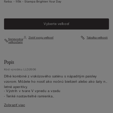
Farba:
-
115k - Stampa Brighten Your Day
Vyberte veľkosť
Zistiť svoju veľkosť
Tabuľka veľkostí
Sprievodca
veľkosťami
Popis
Kód výrobku: LLD2606
Dlhé kombiné z viskózového saténu s nápaditým paisley
vzorom. Môžete ho nosiť ako nočnú bielizeň alebo ako šaty na
letné aperitívy.
• Výstrih v tvare V vpredu a vzadu
• Tenké nastaviteľné ramienka
• Klasický strih
Zobraziť viac
• Modelka je vysoká 175 cm a nosí veľkosť 2/S