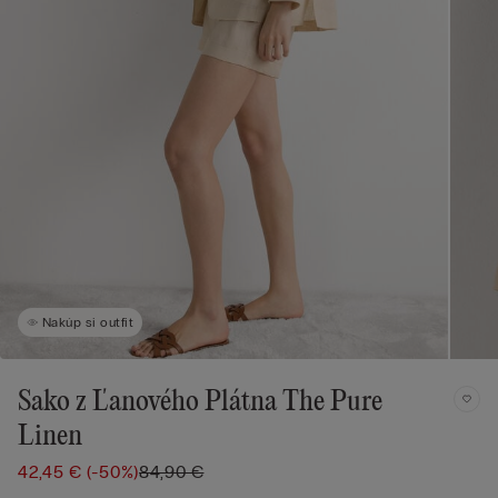
Nakúp si outfit
Sako z Ľanového Plátna The Pure
Linen
42,45 €
(-50%)
84,90 €