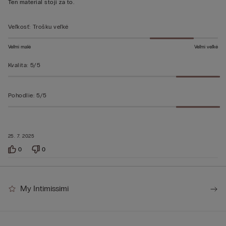
Ten material stoji za to.
Veľkosť
:
Trošku veľké
Veľmi malé
Veľmi veľké
Kvalita
:
5/5
Pohodlie
:
5/5
25. 7. 2025
0
0
My Intimissimi