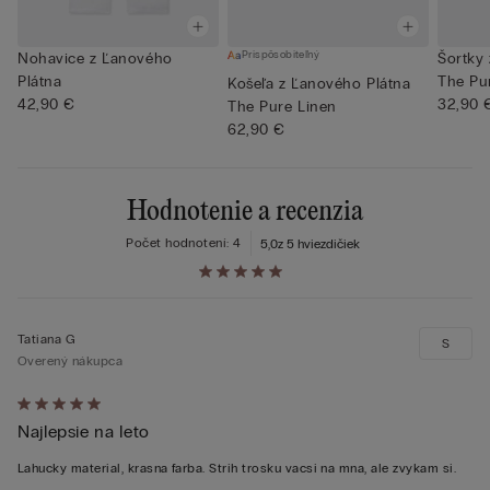
Prispôsobiteľný
Nohavice z Ľanového
Šortky
Plátna
The Pu
Košeľa z Ľanového Plátna
42,90 €
32,90 
The Pure Linen
62,90 €
Hodnotenie a recenzia
Počet hodnotení: 4
5,0
z 5 hviezdičiek
Tatiana G
S
Overený nákupca
Hodnotenie:
Najlepsie na leto
5
z 5
Lahucky material, krasna farba. Strih trosku vacsi na mna, ale zvykam si.