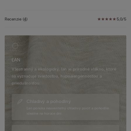
• 100 % ľan
• Klasický strih
• Modelka je vysoká 175 cm a nosí veľkosť S
Recenzie
(
4
)
5,0/5
ĽAN
Všestranný a ekologický, ľan je prírodné vlákno, ktoré
sa vyznačuje sviežosťou, hypoalergénnosťou a
priedušnosťou.
Chladivý a pohodlný
Ľan ponúka neuveriteľný chladivý pocit a pohodlie
ideálne na horúce dni.