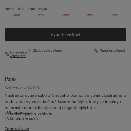
Farba:
-
913i - Cord Beige
-50%
-50%
-50%
-50%
-50%
Vyberte veľkosť
Zistiť svoju veľkosť
Tabuľka veľkostí
Sprievodca
veľkosťami
Popis
Kód výrobku: CL164G
Neštruktúrované sako z ľanového plátna. Je veľmi všestranné a
hodí sa na vytvorenie či už ležérneho štýlu, ktorý je ideálny na
neformálne príležitosti, ako aj elegantnejšieho a
• Chlopne
rafinovanejšieho vzhľadu.
• Viditeľné vrecká
• Gombík v strede
Zobraziť viac
• Rozstrihy na zadnom diele