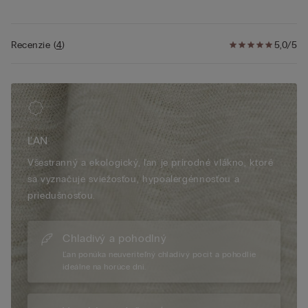
• 100 % ľan
• Klasický strih
• Modelka je vysoká 175 cm a nosí veľkosť S
Recenzie
(
4
)
5,0/5
ĽAN
Všestranný a ekologický, ľan je prírodné vlákno, ktoré
sa vyznačuje sviežosťou, hypoalergénnosťou a
priedušnosťou.
Chladivý a pohodlný
Ľan ponúka neuveriteľný chladivý pocit a pohodlie
ideálne na horúce dni.