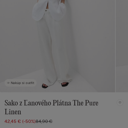
Nakúp si outfit
Sako z Ľanového Plátna The Pure
Linen
42,45 €
(-50%)
84,90 €