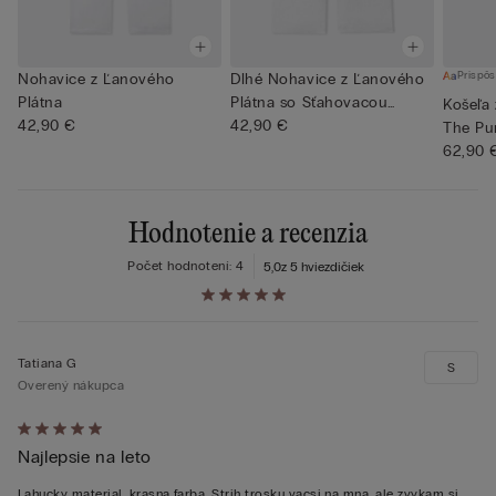
Prispôs
Nohavice z Ľanového
Dlhé Nohavice z Ľanového
Plátna
Plátna so Sťahovacou
Košeľa
42,90 €
Šnúr...
42,90 €
The Pu
62,90 
Hodnotenie a recenzia
Počet hodnotení: 4
5,0
z 5 hviezdičiek
Tatiana G
S
Overený nákupca
Hodnotenie:
Najlepsie na leto
5
z 5
Lahucky material, krasna farba. Strih trosku vacsi na mna, ale zvykam si.