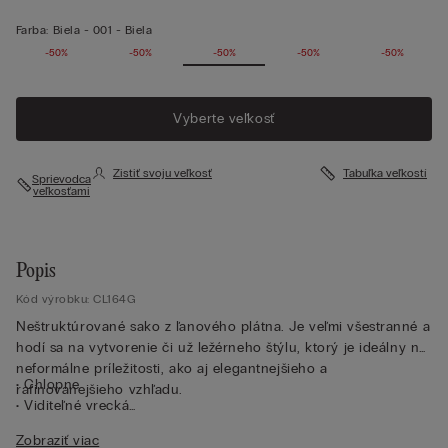
Farba:
Biela -
001 - Biela
-50%
-50%
-50%
-50%
-50%
Vyberte veľkosť
Zistiť svoju veľkosť
Tabuľka veľkostí
Sprievodca
veľkosťami
Popis
Kód výrobku: CL164G
Neštruktúrované sako z ľanového plátna. Je veľmi všestranné a
hodí sa na vytvorenie či už ležérneho štýlu, ktorý je ideálny na
neformálne príležitosti, ako aj elegantnejšieho a
• Chlopne
rafinovanejšieho vzhľadu.
• Viditeľné vrecká
• Gombík v strede
Zobraziť viac
• Rozstrihy na zadnom diele