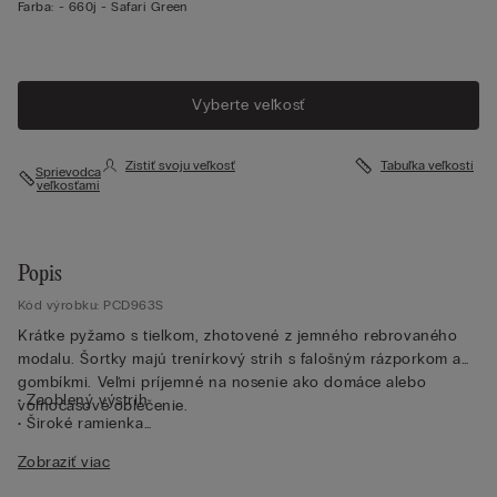
Farba:
-
660j - Safari Green
Vyberte veľkosť
Zistiť svoju veľkosť
Tabuľka veľkostí
Sprievodca
veľkosťami
Popis
Kód výrobku: PCD963S
Krátke pyžamo s tielkom, zhotovené z jemného rebrovaného
modalu. Šortky majú trenírkový strih s falošným rázporkom a
gombíkmi. Veľmi príjemné na nosenie ako domáce alebo
• Zaoblený výstrih
voľnočasové oblečenie.
• Široké ramienka
• Šortky
Zobraziť viac
• Obopínajúci strih
• Modelka je vysoká 175 cm a nosí veľkosť S