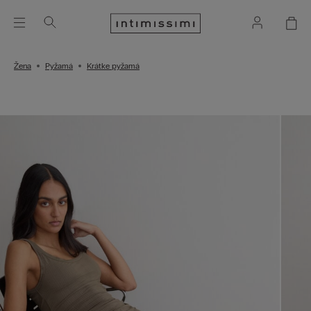
Žena
Pyžamá
Krátke pyžamá