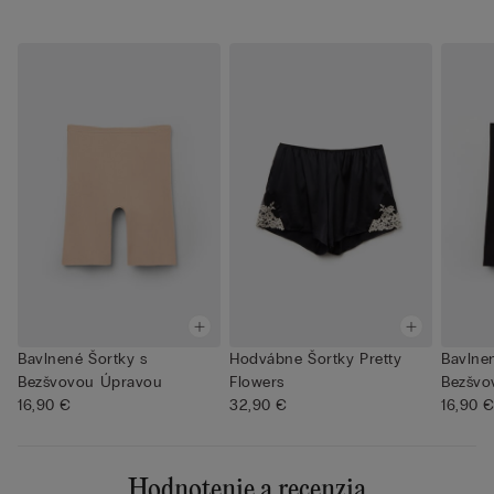
Bavlnené Šortky s
Hodvábne Šortky Pretty
Bavlne
Bezšvovou Úpravou
Flowers
Bezšvo
16,90 €
32,90 €
16,90 
Hodnotenie a recenzia