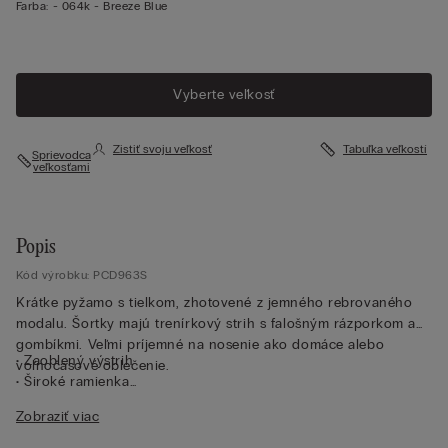
Farba:
-
064k - Breeze Blue
Vyberte veľkosť
Zistiť svoju veľkosť
Tabuľka veľkostí
Sprievodca
veľkosťami
Popis
Kód výrobku: PCD963S
Krátke pyžamo s tielkom, zhotovené z jemného rebrovaného
modalu. Šortky majú trenírkový strih s falošným rázporkom a
gombíkmi. Veľmi príjemné na nosenie ako domáce alebo
• Zaoblený výstrih
voľnočasové oblečenie.
• Široké ramienka
• Šortky
Zobraziť viac
• Obopínajúci strih
• Modelka je vysoká 175 cm a nosí veľkosť S