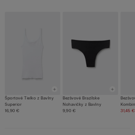
Športové Tielko z Bavlny
Bezšvové Brazílske
Bezšvo
Superior
Nohavičky z Bavlny
Kombin
16,90 €
9,90 €
31,45 