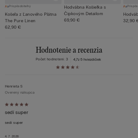
Prispôsobiteľný
Prispôs
Hodvábna Košieľka s
Čipkovým Detailom
Košeľa z Ľanového Plátna
Hodváb
69,90 €
The Pure Linen
32,90 
62,90 €
Hodnotenie a recenzia
Počet hodnotení: 3
4,7
z 5 hviezdičiek
Henrieta S
Overený nákupca
Hodnotenie:
sedí super
5
z 5
sedí super
4. 7. 2026