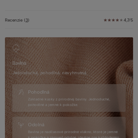
• Voľnejší strih
• 100 % bavlna
• Modelka je vysoká 175 cm a nosí veľkosť S
Recenzie
(
3
)
4,7/5
Bavlna
Jednoduchá, pohodlná, nevyhnutná.
Pohodlná
Základné kúsky z prírodnej bavlny. Jednoduché,
pohodlné a jemné k pokožke.
Odolná
Bavlna je nadčasové prírodné vlákno, ktoré je jemné
k pokožke a zároveň odolné, ideálne pre každodennú