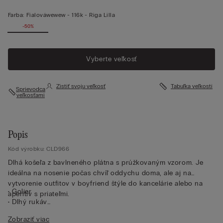
Farba:
Fialováwewew -
116k - Riga Lilla
-50%
Vyberte veľkosť
Zistiť svoju veľkosť
Tabuľka veľkostí
Sprievodca
veľkosťami
Popis
Kód výrobku: CLD966
Dlhá košeľa z bavlneného plátna s prúžkovaným vzorom. Je
ideálna na nosenie počas chvíľ oddychu doma, ale aj na
vytvorenie outfitov v boyfriend štýle do kancelárie alebo na
• Golier
aperitív s priateľmi.
• Dlhý rukáv
• So zapínaním na gombíky v strede
Zobraziť viac
• Manžeta s gombíkom