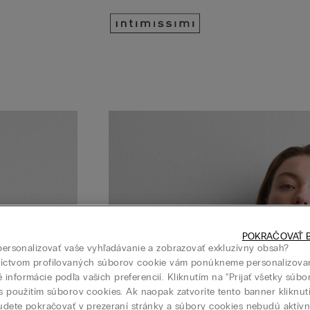
POKRAČOVAŤ B
 personalizovať vaše vyhľadávanie a zobrazovať exkluzívny obsah?
níctvom profilovaných súborov cookie vám ponúkneme personalizova
informácie podľa vašich preferencií. Kliknutím na “Prijať všetky súbo
 s použitím súborov cookies. Ak naopak zatvoríte tento banner kliknu
budete pokračovať v prezeraní stránky a súbory cookies nebudú aktívne