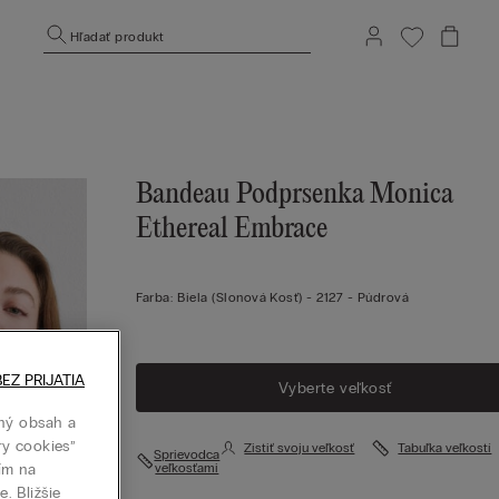
Hľadať produkt
Bandeau Podprsenka Monica
Ethereal Embrace
Farba:
Biela (slonová Kosť) -
2127 - Púdrová
EZ PRIJATIA
Vyberte veľkosť
ný obsah a
ry cookies”
Zistiť svoju veľkosť
Tabuľka veľkostí
Sprievodca
tím na
veľkosťami
. Bližšie