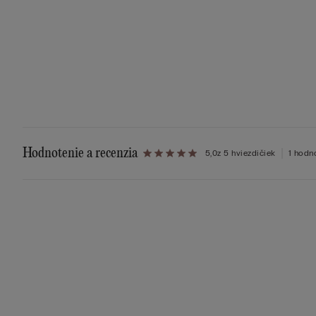
Hodnotenie a recenzia
5,0
z 5 hviezdičiek
1 hodn