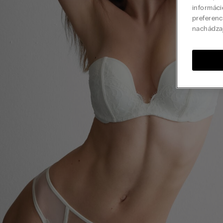
informáci
preferenc
nachádza