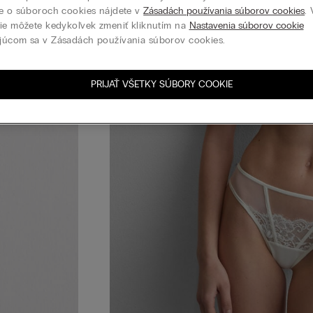
e o súboroch cookies nájdete v
Zásadách používania súborov cookies
.
ie môžete kedykoľvek zmeniť kliknutím na
Nastavenia súborov cookie
júcom sa v Zásadách používania súborov cookies.
PRIJAŤ VŠETKY SÚBORY COOKIE