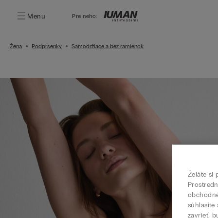
Menu
Pre neho:
Žena
Podprsenky
Samodržiace a bez ramienok
Želáte si
Prostred
obchodné 
súhlasíte
zavrieť, 