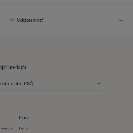
Udržateľnosť
ájsť predajňu
Firma
romných
Firma