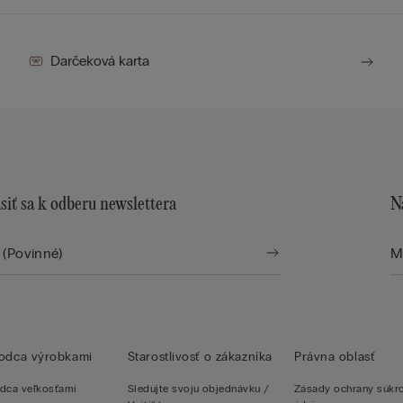
Darčeková karta
siť sa k odberu newslettera
N
vodca výrobkami
Starostlivosť o zákazníka
Právna oblasť
dca veľkosťami
Sledujte svoju objednávku /
Zásady ochrany súk