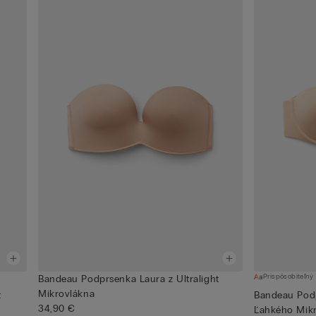
Prispôsobiteľný
Bandeau Podprsenka Laura z Ultralight
Mikrovlákna
t
Bandeau Podp
34,90 €
Ľahkého Mikro