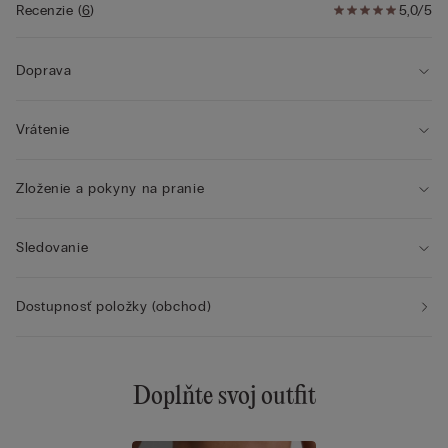
• Pohodlie a spevnenie so zachovaním prirodzeného vzhľadu
Recenzie
(
6
)
5,0/5
Doprava
Vrátenie
Zloženie a pokyny na pranie
Sledovanie
Dostupnosť položky (obchod)
Doplňte svoj outfit