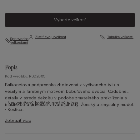
Vyberte veľkosť
Zistiť svoju veľkosť
Tabuľka veľkostí
Sprievodca
veľkosťami
Popis
Kód výrobku: RBD2605
Balkonetová podprsenka zhotovená z vyšívaného tylu s
veselým a farebným motívom bobuľového ovocia. Ozdobné
detaily v strede dekoltu v podobe zmyselného prekríženia s
• Nevystužený košíček prešitý tylom
mašličkou a prívesku v tvare jahody. Ženský a zmyselný model.
• Kostice
• Dvojité ramienka s prepletanou úpravou, ktoré sú nastaviteľné
Zobraziť viac
v zadnej časti
• Odnímateľný prívesok s karabínkou
• Pás po obvode hrudníka podšitý tylom