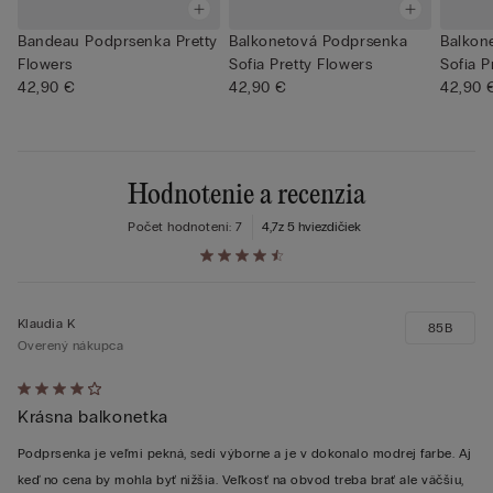
Bandeau Podprsenka Pretty
Balkonetová Podprsenka
Balkon
Flowers
Sofia Pretty Flowers
Sofia P
42,90 €
42,90 €
42,90 
Hodnotenie a recenzia
Počet hodnotení: 7
4,7
z 5 hviezdičiek
Klaudia K
85B
Overený nákupca
Hodnotenie:
Krásna balkonetka
4
z 5
Podprsenka je veľmi pekná, sedí výborne a je v dokonalo modrej farbe. Aj
keď no cena by mohla byť nižšia. Veľkosť na obvod treba brať ale väčšiu,