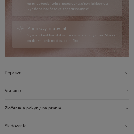
sa prispôsobí telu s neporovnateľnou ľahkosťou.
Vytúžená nadčasová sofistikovanosť.
Prémiový materiál
Vysoko kvalitné vlákno získavané s úmyslom. Mäkké
na dotyk, príjemné na pokožke.
Doprava
Vrátenie
Zloženie a pokyny na pranie
Sledovanie