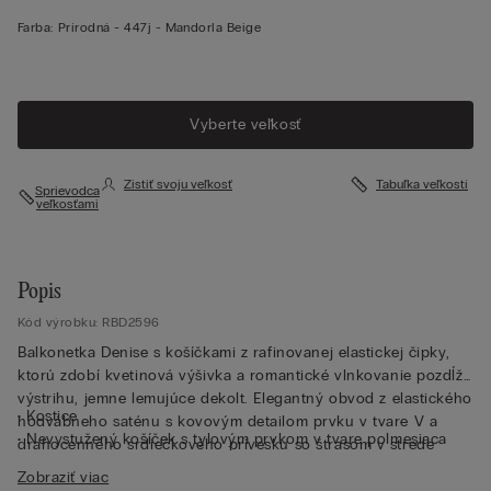
Farba:
Prírodná -
447j - Mandorla Beige
Vyberte veľkosť
Zistiť svoju veľkosť
Tabuľka veľkostí
Sprievodca
veľkosťami
Popis
Kód výrobku: RBD2596
Balkonetka Denise s košíčkami z rafinovanej elastickej čipky,
ktorú zdobí kvetinová výšivka a romantické vlnkovanie pozdĺž
výstrihu, jemne lemujúce dekolt. Elegantný obvod z elastického
• Kostice
hodvábneho saténu s kovovým detailom prvku v tvare V a
• Nevystužený košíček s tylovým prvkom v tvare polmesiaca
drahocenného srdiečkového prívesku so štrasom v strede
pre lepšiu oporu a pohodlie
košíčkov. Tento model je ideálnou voľbou pre zvýraznenie
Zobraziť viac
• Ramienko potiahnuté hodvábnym saténom, nastaviteľné v
dekoltu, vďaka hlbokému vykrojeniu a košíčkom, ktoré