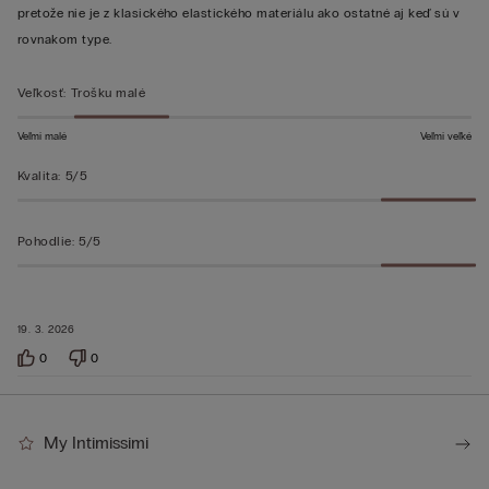
pretože nie je z klasického elastického materiálu ako ostatné aj keď sú v
rovnakom type.
Veľkosť
:
Trošku malé
Veľmi malé
Veľmi veľké
Kvalita
:
5/5
Pohodlie
:
5/5
19. 3. 2026
0
0
My Intimissimi