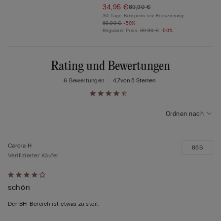
34,95 €
69,90 €
30-Tage-Bestpreis vor Reduzierung:
69,90 €
-50%
Regulärer Preis:
69,90 €
-50%
Rating und Bewertungen
6 Bewertungen
4,7
von 5 Sternen
Ordnen nach
Carola H
85B
Verifizierter Käufer
Mit
schön
4
von
Der BH-Bereich ist etwas zu steif.
5