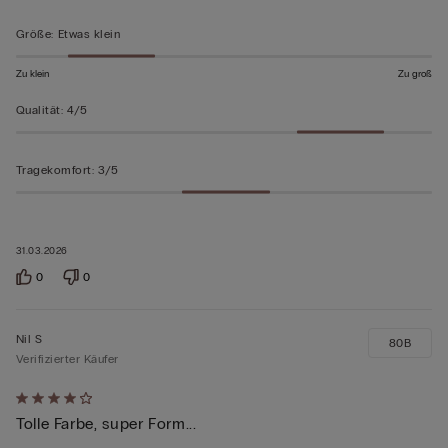
bewertet
Größe
:
Etwas klein
Zu klein
Zu groß
Qualität
:
4/5
Tragekomfort
:
3/5
31.03.2026
0
0
Nil S
80B
Verifizierter Käufer
Mit
Tolle Farbe, super Form...
4