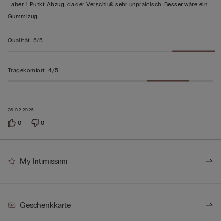
von
...aber 1 Punkt Abzug, da der Verschluß sehr unpraktisch. Besser wäre ein
5
Gummizug
bewertet
Qualität
:
5/5
Tragekomfort
:
4/5
26.02.2026
0
0
My Intimissimi
Geschenkkarte