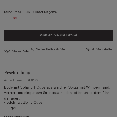
Farbe:
Rosa -
121k - Sunset Magenta
-70%
Wählen Sie die Größe
Finden Sie Ihre Größe
Größentabelle
Größenleitfaden
Beschreibung
Artikelnummer: BID2608
Body mit Sofia-BH-Cups aus weicher Spitze mit Wimpernrand,
verziert mit elegantem Satinbesatz. Ideal offen unter dem Blazer
getragen.
• Leicht wattierte Cups
• Bügel
• Mit Tüll unterlegtes Unterbrustband