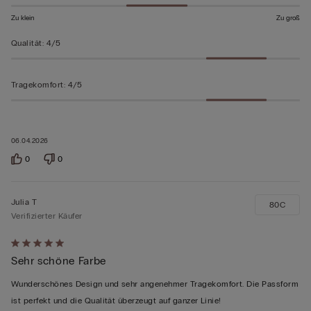
Zu klein
Zu groß
Qualität
:
4/5
Tragekomfort
:
4/5
06.04.2026
0
0
Julia T
80C
Verifizierter Käufer
Mit
Sehr schöne Farbe
5
von
Wunderschönes Design und sehr angenehmer Tragekomfort. Die Passform
5
ist perfekt und die Qualität überzeugt auf ganzer Linie!