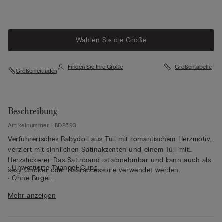
Wählen Sie die Größe
Finden Sie Ihre Größe
Größentabelle
Größenleitfaden
Beschreibung
Artikelnummer: LBD2593
Verführerisches Babydoll aus Tüll mit romantischem Herzmotiv,
verziert mit sinnlichen Satinakzenten und einem Tüll mit
Herzstickerei. Das Satinband ist abnehmbar und kann auch als
• Unwattierte Triangel-Cups
sexy Choker oder Haaraccessoire verwendet werden.
• Ohne Bügel
• Häkchenverschluss vorne
Mehr anzeigen
• Schmale, vollständig verstellbare Träger aus Satin
• Weich fallende Passform
• Das Model ist 1,75 m groß und trägt Größe S