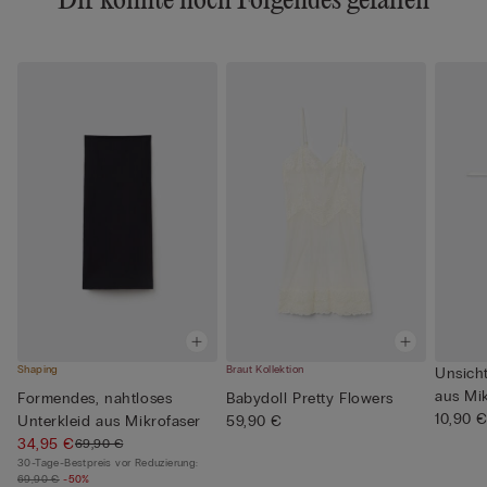
Dir könnte noch Folgendes gefallen
Shaping
Braut Kollektion
Unsich
aus Mik
Formendes, nahtloses
Babydoll Pretty Flowers
10,90 
Unterkleid aus Mikrofaser
59,90 €
34,95 €
69,90 €
30-Tage-Bestpreis vor Reduzierung:
69,90 €
-50%