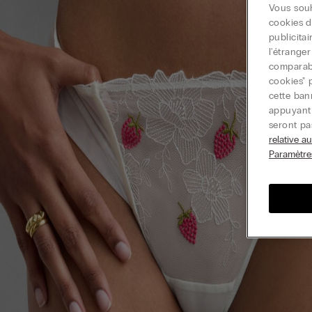
Vous souh
cookies d
publicita
l'étrange
comparable
cookies" 
cette ban
appuyant 
seront pa
relative a
Paramètre