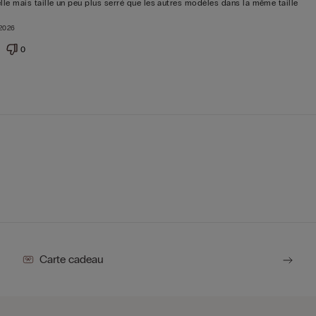
elle mais taille un peu plus serré que les autres modèles dans la même taille
 2026
0
Carte cadeau