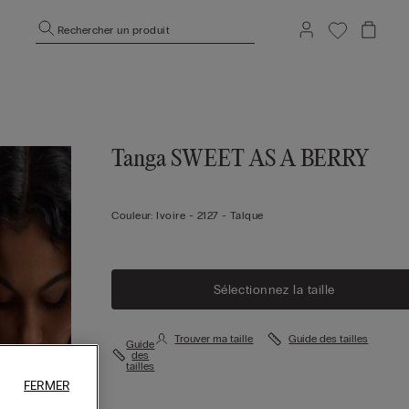
Rechercher un produit
Tanga SWEET AS A BERRY
Couleur:
Ivoire -
2127 - Talque
Sélectionnez la taille
Trouver ma taille
Guide des tailles
Guide
des
tailles
FERMER