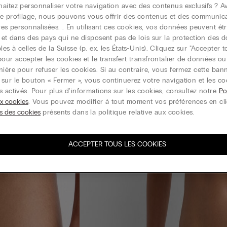
aitez personnaliser votre navigation avec des contenus exclusifs ? Av
e profilage, nous pouvons vous offrir des contenus et des communic
ires personnalisées. . En utilisant ces cookies, vos données peuvent êtr
r et dans des pays qui ne disposent pas de lois sur la protection des 
s à celles de la Suisse (p. ex. les États-Unis). Cliquez sur "Accepter t
pour accepter les cookies et le transfert transfrontalier de données o
nière pour refuser les cookies. Si au contraire, vous fermez cette ban
sur le bouton « Fermer », vous continuerez votre navigation et les co
s activés. Pour plus d'informations sur les cookies, consultez notre
Po
ux cookies
. Vous pouvez modifier à tout moment vos préférences en cl
s des cookies
présents dans la politique relative aux cookies.
ACCEPTER TOUS LES COOKIES