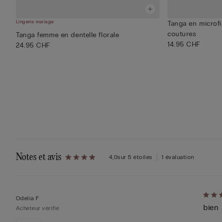
Lingerie mariage
Tanga en microfi
coutures
Tanga femme en dentelle florale
14.95 CHF
24.95 CHF
Notes et avis
4,0
sur 5 étoiles
1 évaluation
Évalu
Odelia F
bien
4sur 
Acheteur vérifié