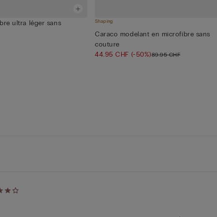
Shaping
bre ultra léger sans
Caraco modelant en microfibre sans
couture
44.95 CHF
(-50%)
89.95 CHF
é
5