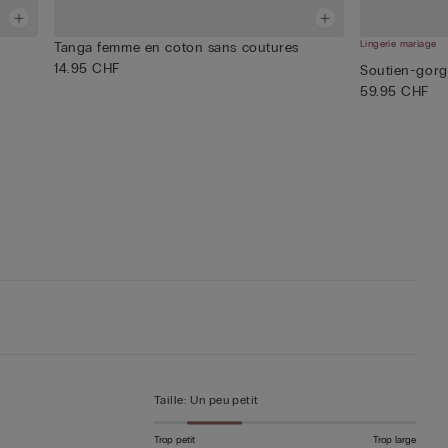
Lingerie mariage
Tanga femme en coton sans coutures
14.95 CHF
Soutien-gor
59.95 CHF
Taille
:
Un peu petit
Trop petit
Trop large