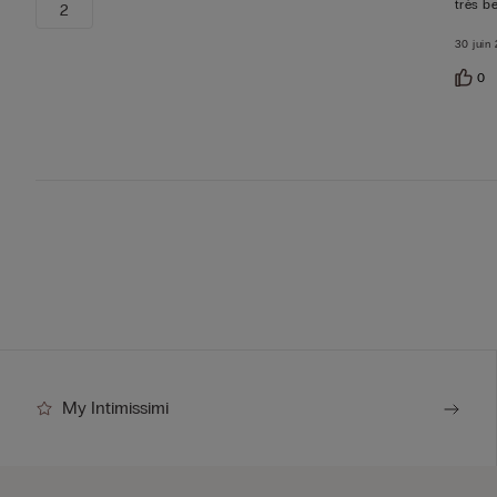
très b
2
30 juin
0
My Intimissimi