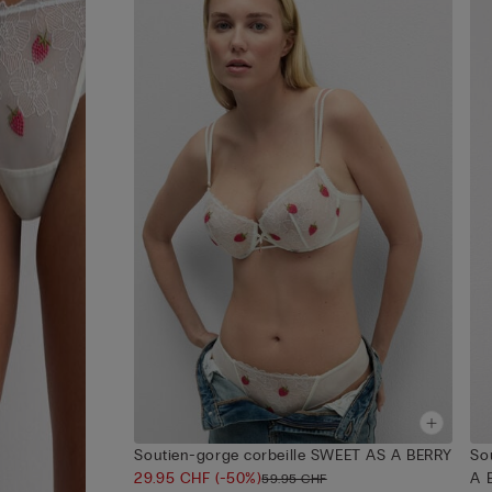
Soutien-gorge corbeille SWEET AS A BERRY
So
29.95 CHF
(-50%)
A 
59.95 CHF