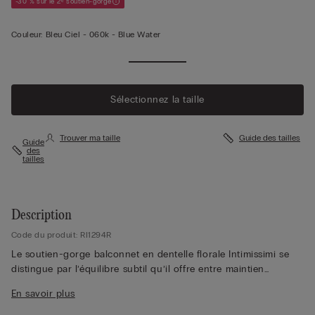
-30 % sur le 2ᵉ soutien-gorge
Couleur:
Bleu Ciel -
060k - Blue Water
Sélectionnez la taille
Trouver ma taille
Guide des tailles
Guide
des
tailles
Description
Code du produit: RI1294R
Le soutien-gorge balconnet en dentelle florale Intimissimi se
distingue par l’équilibre subtil qu’il offre entre maintien
structuré et élégance raffinée. Sa forme balconnet met
En savoir plus
délicatement en valeur le décolleté tout en assurant un soutien
précis et confortable. La dentelle florale finement travaillée