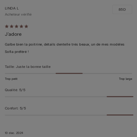
LINDA L
85D
Acheteur vérifié
Évalué
J'adore
5sur 5
Galbe bien la poitrine, détails dentelle très beaux, un de mes modèles
Sofia préféré !
Taille
:
Juste la bonne taille
Trop petit
Trop large
Qualité
:
5/5
Confort
:
5/5
10 déc. 2024