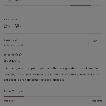
Confort
:
4/5
3 déc. 2023
0
0
Patricia M
6C
Acheteur vérifié
Évalué
trop petit
3sur 5
très beau, mais trop petit... pas de tailles plus grandes disponibles, c'est
dommage de ne pas penser aux personnes aux formes généreuses, elles
ont aussi le droit de porter de beaux dessous
Taille
:
Trop petit
Trop petit
Trop large