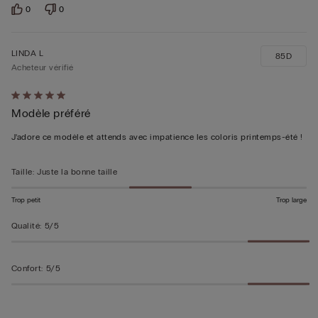
0
0
LINDA L
85D
Acheteur vérifié
Évalué
Modèle préféré
5sur 5
J’adore ce modèle et attends avec impatience les coloris printemps-été !
Taille
:
Juste la bonne taille
Trop petit
Trop large
Qualité
:
5/5
Confort
:
5/5