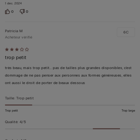
1 déc. 2024
0
0
Patricia M
6C
Acheteur vérifié
Évalué
trop petit
3sur 5
très beau, mais trop petit... pas de tailles plus grandes disponibles, c'est
dommage de ne pas penser aux personnes aux formes généreuses, elles
ont aussi le droit de porter de beaux dessous
Taille
:
Trop petit
Trop petit
Trop large
Qualité
:
4/5