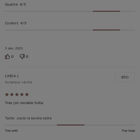
Qualité
:
4/5
Confort
:
4/5
3 déc. 2023
0
0
LINDA L
85D
Acheteur vérifié
Évalué
5sur 5
Très joli modèle Sofia
Taille
:
Juste la bonne taille
Trop petit
Trop large