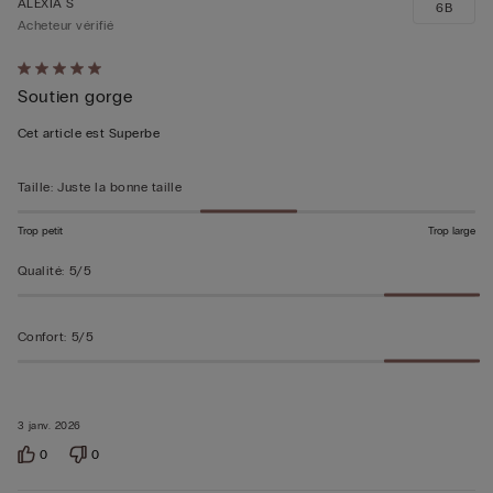
ALEXIA S
6B
Acheteur vérifié
Évalué
Soutien gorge
5sur 5
Cet article est Superbe
Taille
:
Juste la bonne taille
Trop petit
Trop large
Qualité
:
5/5
Confort
:
5/5
3 janv. 2026
0
0