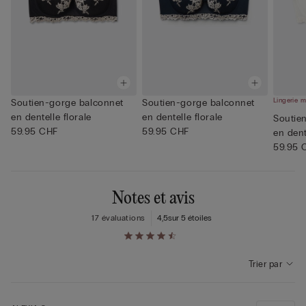
Lingerie m
Soutien-gorge balconnet
Soutien-gorge balconnet
en dentelle florale
en dentelle florale
Soutie
59.95 CHF
59.95 CHF
en dent
59.95 
Notes et avis
17 évaluations
4,5
sur 5 étoiles
Trier par