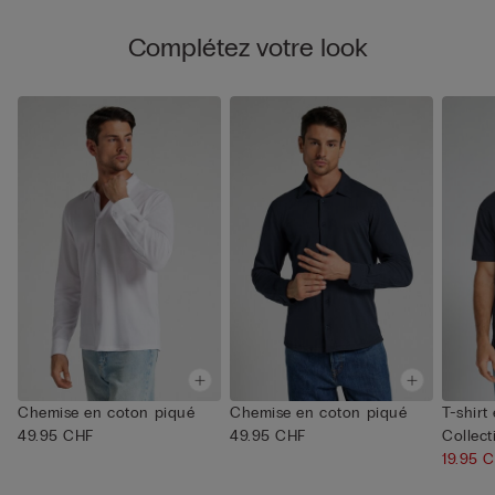
Complétez votre look
Chemise en coton piqué
Chemise en coton piqué
T-shir
49.95 CHF
49.95 CHF
Collect
19.95 