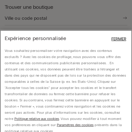
Trouver une boutique
Expérience personnalisée
FERMER
Guide produit
Vous souhaitez personnaliser votre navigation avec des contenus
exclusifs ? Avec les cookies de profilage, nous pouvons vous offrir des
contenus et des communications publicitaires personnalisées. . En
Service client
utilisant ces cookies, vos données peuvent être traitées à l'étranger et
dans des pays qui ne disposent pas de lois sur la protection des données
comparables à celles de la Suisse (p. ex. les États-Unis). Cliquez sur
Données légales
"Accepter tous les cookies" pour accepter les cookies et le transfert
transfrontalier de données ou fermez cette bannière pour refuser les
cookies. Si au contraire, vous fermez cette bannière en appuyant sur le
Société
bouton « Fermer », vous continuerez votre navigation et les cookies ne
seront pas activés. Pour plus d'informations sur les cookies, consultez
notre
Politique relative aux cookies
. Vous pouvez modifier à tout moment
vos préférences en cliquant sur
Paramètres des cookies
présents dans la
Calzedonia Switzerland AG, Wiesenstrasse 5, CH-8952 Schlieren, CHE-287.459.583,
politique relative aux cookies.