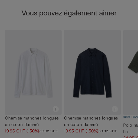
Vous pouvez également aimer
100% Lino
Chemise manches longues
Chemise manches longues
en coton flammé
en coton flammé
Polo m
19.95 CHF
(-50%)
19.95 CHF
(-50%)
39.95 CHF
39.95 CHF
lin