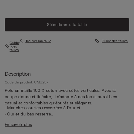
Sélectionnez la taille
Trouver ma taille
Guide des tailles
Guide
des
tailles
Description
Code du produit: CMU257
Polo en maille 100 % coton avec côtes verticales. Avec sa
coupe douce et linéaire, il s’adapte à des looks aussi bien
casual et confortables qu’épurés et élégants.
• Manches courtes resserrées à l’ourlet
• Ourlet du bas resserré
• Coupe droite
En savoir plus
• Le mannequin mesure 1,85 m et porte une taille L