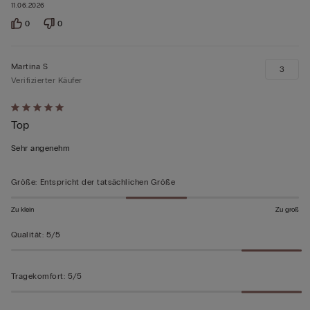
11.06.2026
0
0
Martina S
3
Verifizierter Käufer
Mit
Top
5
von
Sehr angenehm
5
bewertet
Größe
:
Entspricht der tatsächlichen Größe
Zu klein
Zu groß
Qualität
:
5/5
Tragekomfort
:
5/5