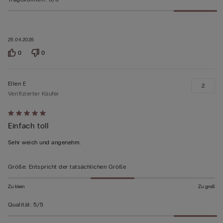
25.04.2026
0
0
Ellen E
2
Verifizierter Käufer
Mit
Einfach toll
5
von
Sehr weich und angenehm.
5
bewertet
Größe
:
Entspricht der tatsächlichen Größe
Zu klein
Zu groß
Qualität
:
5/5