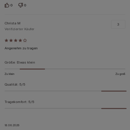
0
0
Christa M
3
Verifizierter Käufer
Mit
4
Angenehm zu tragen
von
5
Größe
:
Etwas klein
bewertet
Zu klein
Zu groß
Qualität
:
5/5
Tragekomfort
:
5/5
18.06.2026