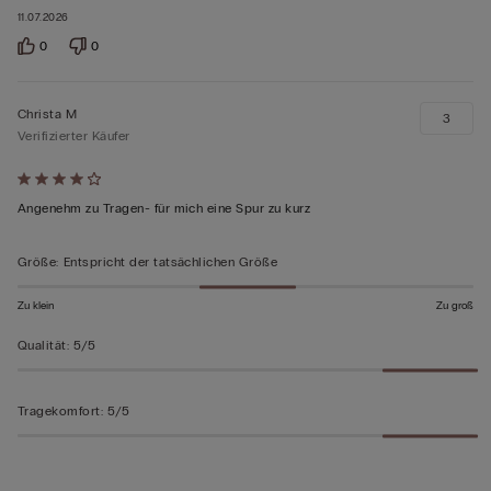
11.07.2026
0
0
Christa M
3
Verifizierter Käufer
Mit
4
Angenehm zu Tragen- für mich eine Spur zu kurz
von
5
Größe
:
Entspricht der tatsächlichen Größe
bewertet
Zu klein
Zu groß
Qualität
:
5/5
Tragekomfort
:
5/5