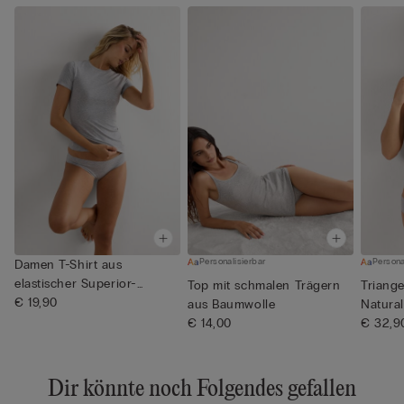
Personalisierbar
Persona
Damen T-Shirt aus
elastischer Superior-
Top mit schmalen Trägern
Triang
Baumwolle
€ 19,90
aus Baumwolle
Natura
€ 14,00
€ 32,9
Dir könnte noch Folgendes gefallen