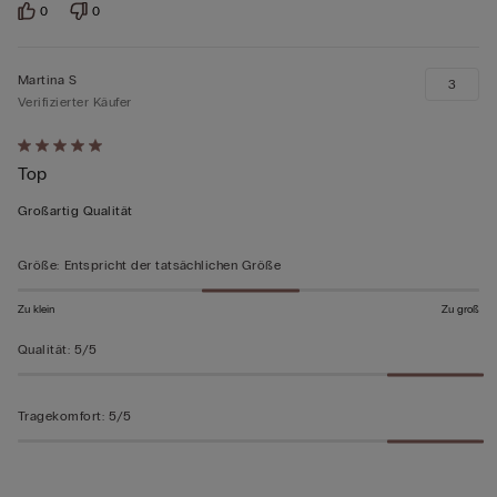
0
0
Martina S
3
Verifizierter Käufer
Mit
Top
5
von
Großartig Qualität
5
bewertet
Größe
:
Entspricht der tatsächlichen Größe
Zu klein
Zu groß
Qualität
:
5/5
Tragekomfort
:
5/5