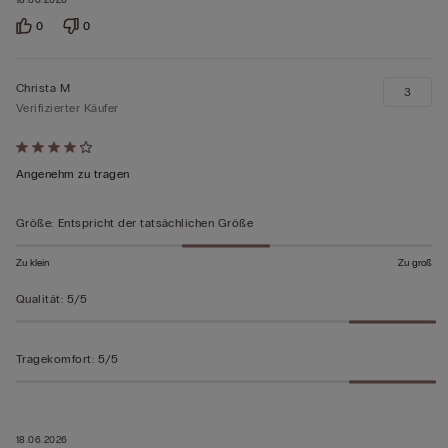
18.06.2026
0
0
Christa M
3
Verifizierter Käufer
Mit
4
Angenehm zu tragen
von
5
Größe
:
Entspricht der tatsächlichen Größe
bewertet
Zu klein
Zu groß
Qualität
:
5/5
Tragekomfort
:
5/5
18.06.2026