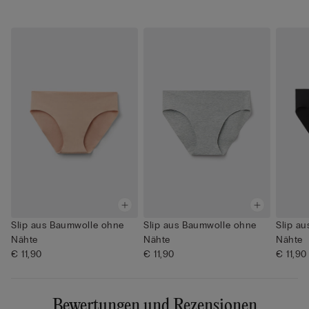
Slip aus Baumwolle ohne
Slip aus Baumwolle ohne
Slip a
Nähte
Nähte
Nähte
€ 11,90
€ 11,90
€ 11,90
Bewertungen und Rezensionen