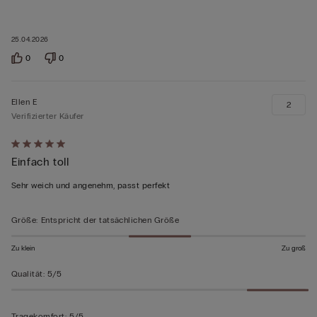
25.04.2026
0
0
Ellen E
2
Verifizierter Käufer
Mit
Einfach toll
5
von
Sehr weich und angenehm, passt perfekt
5
bewertet
Größe
:
Entspricht der tatsächlichen Größe
Zu klein
Zu groß
Qualität
:
5/5
Tragekomfort
:
5/5