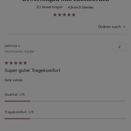
83 Bewertungen
4,9
von 5 Sternen
Ordnen nach
patricia v
2
Verifizierter Käufer
Mit
Super guter Tragekomfort
5
von
Sehr schön
5
bewertet
Qualität
:
1/5
Tragekomfort
:
1/5