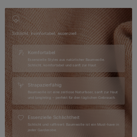
moderne Schnitt für viel Sicherheit, was ein Verrutschen
unmöglich macht. Die feine Baumwolle in Kombination mit
einem Anteil an Elasthan schmiegt sich perfekt an Ihre Kurven
und verleiht Ihnen einen selbstbewussten Auftritt. Entdecken
Sie bei Intimissimi einen Baumwollslip ohne Nähte, mit dem Sie
Schlicht, komfortabel, essenziell.
sich rundum wohlfühlen können.
Komfortabel
Essenzielle Styles aus natürlicher Baumwolle.
Schlicht, komfortabel und sanft zur Haut.
Strapazierfähig
Baumwolle ist eine zeitlose Naturfaser, sanft zur Haut
und langlebig – perfekt für den täglichen Gebrauch.
Essenzielle Schlichtheit
Schlicht und raffiniert: Baumwolle ist ein Must-have in
jeder Garderobe.