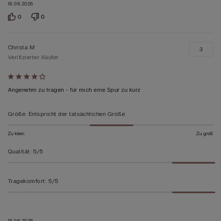
18.06.2026
0
0
Christa M
3
Verifizierter Käufer
Mit
4
Angenehm zu tragen - für mich eine Spur zu kurz
von
5
Größe
:
Entspricht der tatsächlichen Größe
bewertet
Zu klein
Zu groß
Qualität
:
5/5
Tragekomfort
:
5/5