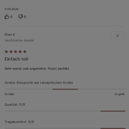
11.06.2026
0
0
Ellen E
2
Verifizierter Käufer
Mit
Einfach toll
5
von
Sehr weich und angenehm. Passt perfekt
5
bewertet
Größe
:
Entspricht der tatsächlichen Größe
Zu klein
Zu groß
Qualität
:
5/5
Tragekomfort
:
5/5