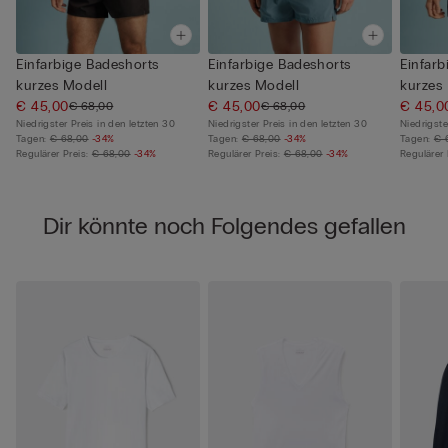
Einfarbige Badeshorts
Einfarbige Badeshorts
Einfarb
kurzes Modell
kurzes Modell
kurzes
€ 45,00
€ 45,00
€ 45,0
€ 68,00
€ 68,00
Niedrigster Preis in den letzten 30
Niedrigster Preis in den letzten 30
Niedrigste
Tagen:
€ 68,00
-34%
Tagen:
€ 68,00
-34%
Tagen:
€ 
Regulärer Preis:
€ 68,00
-34%
Regulärer Preis:
€ 68,00
-34%
Regulärer 
Dir könnte noch Folgendes gefallen