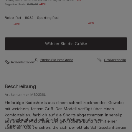
Regulärer Preis:
€ 78,00
-42%
Farbe:
Rot -
9082 - Sporting Red
-42%
-42%
Wählen Sie die Größe
Finden Sie Ihre Größe
Größentabelle
Größenleitfaden
Beschreibung
Artikelnummer: MB0226L
Einfarbige Badeshorts aus einem schnelltrocknenden Gewebe
mit weichem, festem Griff. Das Modell verfügt über einen
komfortablen, farblich auf die Shorts abgestimmten Innenslip
• Tunnelzugbund mit Kordel zur Weitenregulierung
aus weicher Mikrofaser. Der gekräuselte Bund ist mit einer
• Seitentaschen
seitlichen Öse versehen, die sich perfekt als Schlüsselanhänger