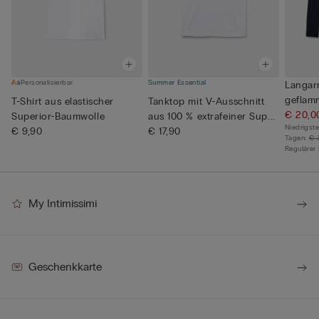
Personalisierbar
Summer Essential
Langar
geflam
T-Shirt aus elastischer
Tanktop mit V-Ausschnitt
€ 20,0
Superior-Baumwolle
aus 100 % extrafeiner Sup...
Niedrigste
€ 9,90
€ 17,90
Tagen:
€ 
Regulärer 
My Intimissimi
Geschenkkarte