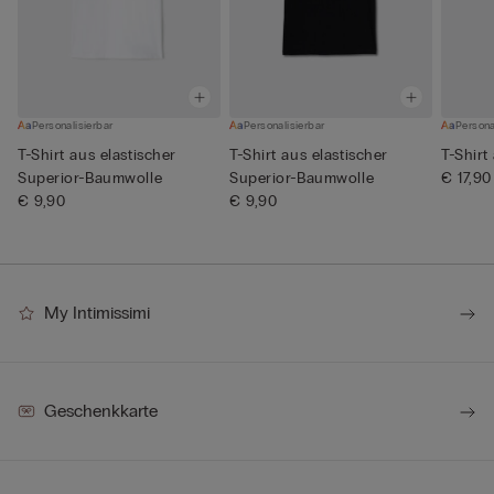
Personalisierbar
Personalisierbar
Persona
T-Shirt aus elastischer
T-Shirt aus elastischer
T-Shirt
Superior-Baumwolle
Superior-Baumwolle
€ 17,90
€ 9,90
€ 9,90
My Intimissimi
Geschenkkarte