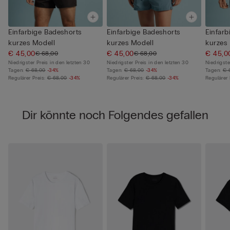
Einfarbige Badeshorts
Einfarbige Badeshorts
Einfarb
kurzes Modell
kurzes Modell
kurzes
€ 45,00
€ 45,00
€ 45,0
€ 68,00
€ 68,00
Niedrigster Preis in den letzten 30
Niedrigster Preis in den letzten 30
Niedrigste
Tagen:
€ 68,00
-34%
Tagen:
€ 68,00
-34%
Tagen:
€ 
Regulärer Preis:
€ 68,00
-34%
Regulärer Preis:
€ 68,00
-34%
Regulärer 
Dir könnte noch Folgendes gefallen