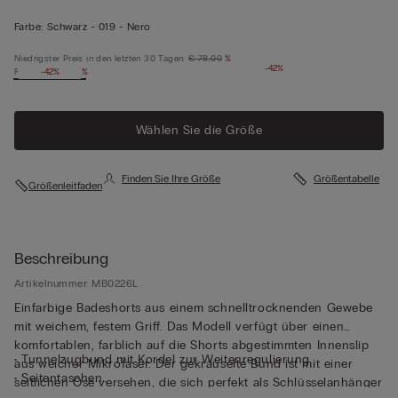
Farbe:
Schwarz -
019 - Nero
Niedrigster Preis in den letzten 30 Tagen:
€ 78,00
%
-42%
Regulärer Preis:
-42%
%
Wählen Sie die Größe
Finden Sie Ihre Größe
Größentabelle
Größenleitfaden
Beschreibung
Artikelnummer: MB0226L
Einfarbige Badeshorts aus einem schnelltrocknenden Gewebe
mit weichem, festem Griff. Das Modell verfügt über einen
komfortablen, farblich auf die Shorts abgestimmten Innenslip
• Tunnelzugbund mit Kordel zur Weitenregulierung
aus weicher Mikrofaser. Der gekräuselte Bund ist mit einer
• Seitentaschen
seitlichen Öse versehen, die sich perfekt als Schlüsselanhänger
• Gesäßtasche mit Magnetverschluss